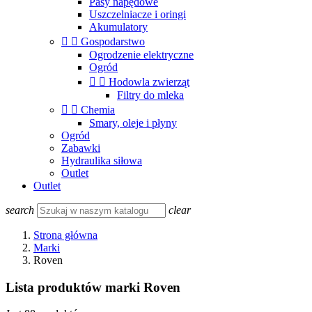
Pasy napędowe
Uszczelniacze i oringi
Akumulatory


Gospodarstwo
Ogrodzenie elektryczne
Ogród


Hodowla zwierząt
Filtry do mleka


Chemia
Smary, oleje i płyny
Ogród
Zabawki
Hydraulika siłowa
Outlet
Outlet
search
clear
Strona główna
Marki
Roven
Lista produktów marki Roven