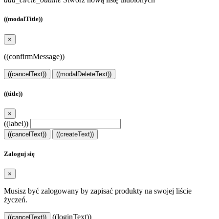
((modalTitle))
×
((confirmMessage))
((cancelText))
((modalDeleteText))
((title))
×
((label))
((cancelText))
((createText))
Zaloguj się
×
Musisz być zalogowany by zapisać produkty na swojej liście
życzeń.
((loginText))
((cancelText))