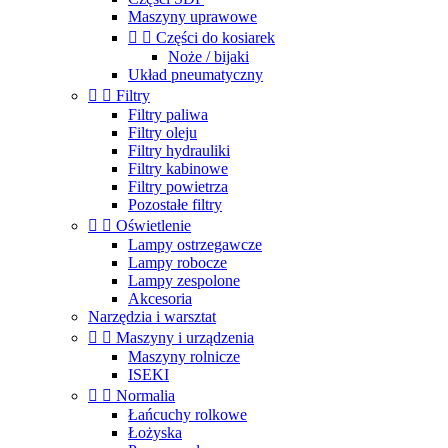
Maszyny uprawowe


Części do kosiarek
Noże / bijaki
Układ pneumatyczny


Filtry
Filtry paliwa
Filtry oleju
Filtry hydrauliki
Filtry kabinowe
Filtry powietrza
Pozostałe filtry


Oświetlenie
Lampy ostrzegawcze
Lampy robocze
Lampy zespolone
Akcesoria
Narzędzia i warsztat


Maszyny i urządzenia
Maszyny rolnicze
ISEKI


Normalia
Łańcuchy rolkowe
Łożyska