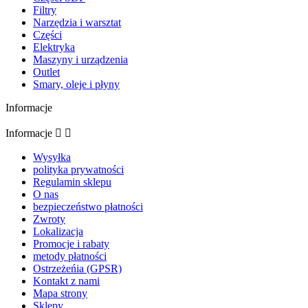
Filtry
Narzędzia i warsztat
Części
Elektryka
Maszyny i urządzenia
Outlet
Smary, oleje i płyny
Informacje
Informacje


Wysyłka
polityka prywatności
Regulamin sklepu
O nas
bezpieczeństwo płatności
Zwroty
Lokalizacja
Promocje i rabaty
metody płatności
Ostrzeżeńia (GPSR)
Kontakt z nami
Mapa strony
Sklepy