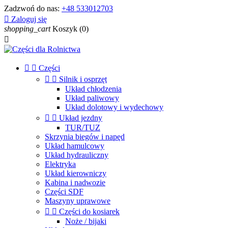
Zadzwoń do nas:
+48 533012703

Zaloguj się
shopping_cart
Koszyk
(0)



Części


Silnik i osprzęt
Układ chłodzenia
Układ paliwowy
Układ dolotowy i wydechowy


Układ jezdny
TUR/TUZ
Skrzynia biegów i napęd
Układ hamulcowy
Układ hydrauliczny
Elektryka
Układ kierowniczy
Kabina i nadwozie
Części SDF
Maszyny uprawowe


Części do kosiarek
Noże / bijaki