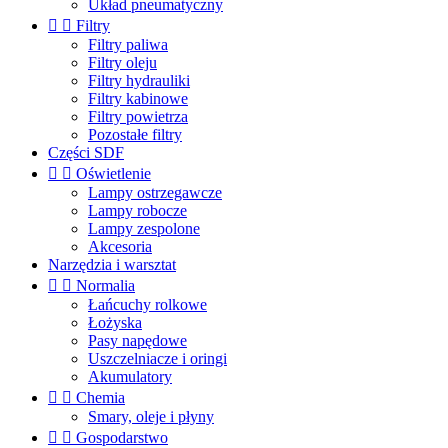
Układ pneumatyczny


Filtry
Filtry paliwa
Filtry oleju
Filtry hydrauliki
Filtry kabinowe
Filtry powietrza
Pozostałe filtry
Części SDF


Oświetlenie
Lampy ostrzegawcze
Lampy robocze
Lampy zespolone
Akcesoria
Narzędzia i warsztat


Normalia
Łańcuchy rolkowe
Łożyska
Pasy napędowe
Uszczelniacze i oringi
Akumulatory


Chemia
Smary, oleje i płyny


Gospodarstwo