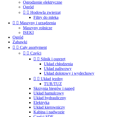
Ogrodzenie elektryczne
Ogród


Hodowla zwierząt
Filtry do mleka


Maszyny i urządzenia
Maszyny rolnicze
ISEKI
Ogród
Zabawki


Cały asortyment


Części


Silnik i osprzęt
Układ chłodzenia
Układ paliwowy
Układ dolotowy i wydechowy


Układ jezdny
TUR/TUZ
Skrzynia biegów i napęd
Układ hamulcowy
Układ hydrauliczny
Elektryka
Układ kierowniczy
Kabina i nadwozie
Części SDF