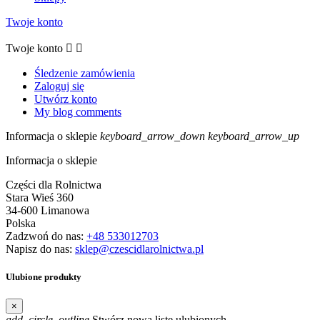
Twoje konto
Twoje konto


Śledzenie zamówienia
Zaloguj się
Utwórz konto
My blog comments
Informacja o sklepie
keyboard_arrow_down
keyboard_arrow_up
Informacja o sklepie
Części dla Rolnictwa
Stara Wieś 360
34-600 Limanowa
Polska
Zadzwoń do nas:
+48 533012703
Napisz do nas:
sklep@czescidlarolnictwa.pl
Ulubione produkty
×
add_circle_outline
Stwórz nową listę ulubionych