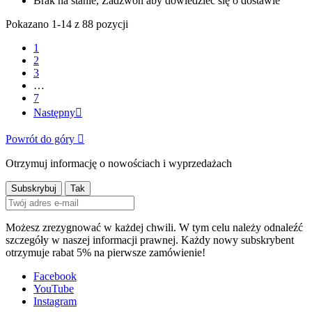
Brak na stanie, Zadzwoń aby dowiedzieć się o dostawie
Pokazano 1-14 z 88 pozycji
1
2
3
…
7
Następny

Powrót do góry

Otrzymuj informację o nowościach i wyprzedażach
Możesz zrezygnować w każdej chwili. W tym celu należy odnaleźć
szczegóły w naszej informacji prawnej. Każdy nowy subskrybent
otrzymuje rabat 5% na pierwsze zamówienie!
Facebook
YouTube
Instagram