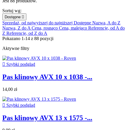
Jest 88 produktów.
Sortuj wg:
Dostępne

Sprzedaż, od najwyższej do najniższej
Dostępne
Nazwa, A do Z
Nazwa, Z do A
Cena, rosnąco
Cena, malejąco
Referencje, od A do
Z
Referencje, od Z do A
Pokazano 1-14 z 88 pozycji
Aktywne filtry

Szybki podgląd
Pas klinowy AVX 10 x 1038 -...
14,00 zł

Szybki podgląd
Pas klinowy AVX 13 x 1575 -...