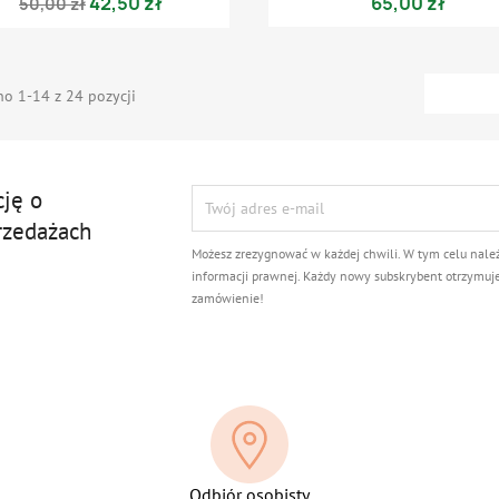
42,50 zł
65,00 zł
50,00 zł
o 1-14 z 24 pozycji
cję o
rzedażach
Możesz zrezygnować w każdej chwili. W tym celu nale
informacji prawnej. Każdy nowy subskrybent otrzymuj
zamówienie!
Odbiór osobisty