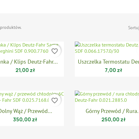
 produktów.
Sortu
favorite_border

Szybki podgląd

Szybki podgląd
nka / Klips Deutz-Fahr...
Uszczelka Termostatu Deu
21,00 zł
7,00 zł
favorite_border

Szybki podgląd

Szybki podgląd
Dolny Wąż / Przewód...
Górny Przewód / Rura.
350,00 zł
250,00 zł