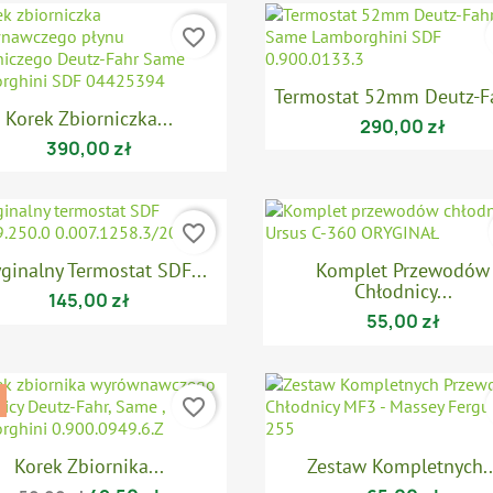
favorite_border

Szybki podgląd
Termostat 52mm Deutz-Fa

Szybki podgląd
Korek Zbiorniczka...
290,00 zł
390,00 zł
favorite_border

Szybki podgląd

Szybki podgląd
ginalny Termostat SDF...
Komplet Przewodów
Chłodnicy...
145,00 zł
55,00 zł
favorite_border

Szybki podgląd

Szybki podgląd
Korek Zbiornika...
Zestaw Kompletnych..