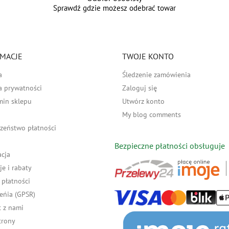
Sprawdź gdzie możesz odebrać towar
MACJE
TWOJE KONTO
a
Śledzenie zamówienia
a prywatności
Zaloguj się
min sklepu
Utwórz konto
My blog comments
zeństwo płatności
Bezpieczne płatności obsługuje
acja
e i rabaty
płatności
eńia (GPSR)
 z nami
trony