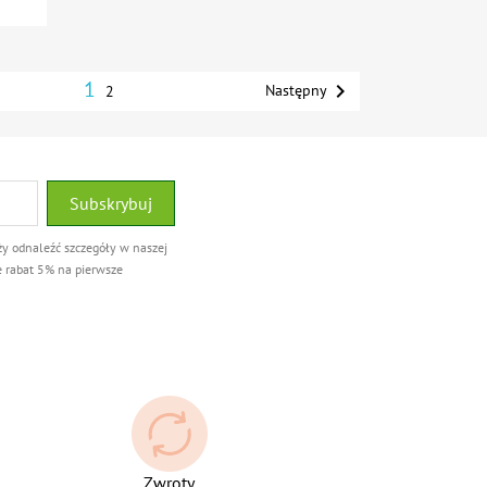
1

Następny
2
ży odnaleźć szczegóły w naszej
e rabat 5% na pierwsze
Zwroty