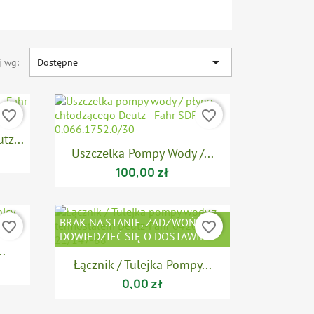

j wg:
Dostępne
favorite_border
favorite_border
tz...

Szybki podgląd
Uszczelka Pompy Wody /...
100,00 zł
BRAK NA STANIE, ZADZWOŃ ABY
favorite_border
favorite_border
DOWIEDZIEĆ SIĘ O DOSTAWIE
..

Szybki podgląd
Łącznik / Tulejka Pompy...
0,00 zł