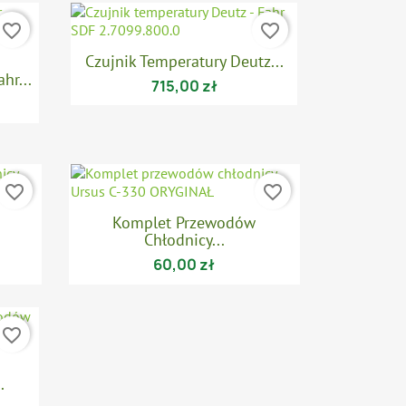
favorite_border
favorite_border

Szybki podgląd
Czujnik Temperatury Deutz...
hr...
715,00 zł
favorite_border
favorite_border

Szybki podgląd
Komplet Przewodów
Chłodnicy...
60,00 zł
favorite_border
.