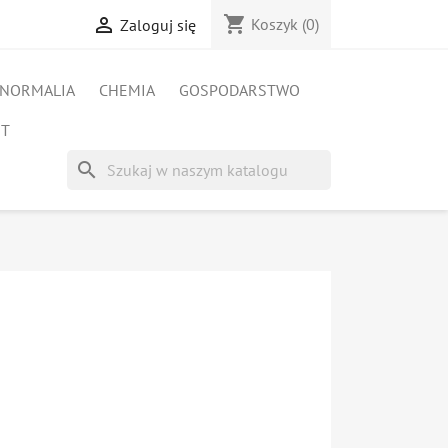
shopping_cart

Koszyk
(0)
Zaloguj się
NORMALIA
CHEMIA
GOSPODARSTWO
ET
search