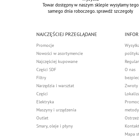
Towar dostępny w naszym sklepie wysyłamy tego
samego dnia roboczego. sprawdź szczegoły
NAJCZĘŚCIEJ PRZEGLĄDANE
INFOR
Promocje
Wysyłk
Nowości w asortymencie
polityk
Najczęściej kupowane
Regula
Części SDF
O nas
Filtry
bezpiec
Narzędzia i warsztat
Zwroty
Części
Lokaliz
Elektryka
Promocj
Maszyny i urządzenia
metody 
Outlet
Ostrzeż
Smary, oleje i płyny
Kontakt
Mapa s