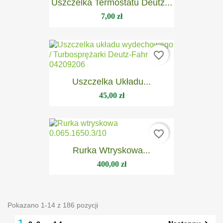
Uszczelka Termostatu Deutz...
7,00 zł
favorite_border
Uszczelka Układu...
45,00 zł
favorite_border
Rurka Wtryskowa...
400,00 zł
Pokazano 1-14 z 186 pozycji