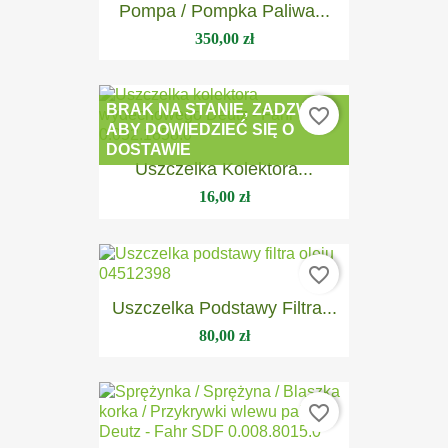
Pompa / Pompka Paliwa...
350,00 zł
BRAK NA STANIE, ZADZWOŃ
favorite_border
ABY DOWIEDZIEĆ SIĘ O
DOSTAWIE
Uszczelka Kolektora...
16,00 zł
favorite_border
Uszczelka Podstawy Filtra...
80,00 zł
favorite_border