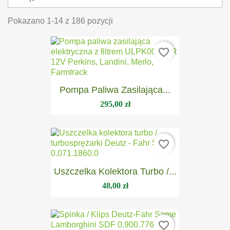
Pokazano 1-14 z 186 pozycji
favorite_border
Pompa Paliwa Zasilająca...
295,00 zł
favorite_border
Uszczelka Kolektora Turbo /...
48,00 zł
favorite_border