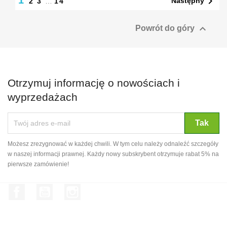
1

Następny
2
3
…
14

Powrót do góry
Otrzymuj informację o nowościach i
wyprzedażach
Możesz zrezygnować w każdej chwili. W tym celu należy odnaleźć szczegóły
w naszej informacji prawnej. Każdy nowy subskrybent otrzymuje rabat 5% na
pierwsze zamówienie!
Facebook
YouTube
Instagram