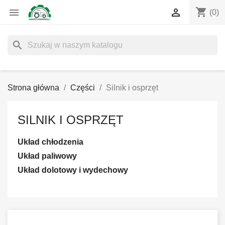
shopping_cart


(0)
search
Strona główna
Części
Silnik i osprzęt
SILNIK I OSPRZĘT
Układ chłodzenia
Układ paliwowy
Układ dolotowy i wydechowy