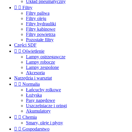
Układ pneumatyczny


Filtry
Filtry paliwa
Filtry oleju
Filtry hydrauliki
Filtry kabinowe
Filtry powietrza
Pozostałe filtry
Części SDF


Oświetlenie
Lampy ostrzegawcze
Lampy robocze
Lampy zespolone
Akcesoria
Narzędzia i warsztat


Normalia
Łańcuchy rolkowe
Łożyska
Pasy napędowe
Uszczelniacze i oringi
Akumulatory


Chemia
Smary, oleje i płyny


Gospodarstwo