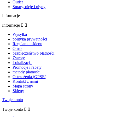
Outlet
Smary, oleje i płyny
Informacje
Informacje


Wysyłka
polityka prywatności
Regulamin sklepu
O nas
bezpieczeństwo płatności
Zwroty
Lokalizacja
Promocje i rabaty
metody płatności
Ostrzeżeńia (GPSR)
Kontakt z nami
Mapa strony
Sklepy
Twoje konto
Twoje konto

