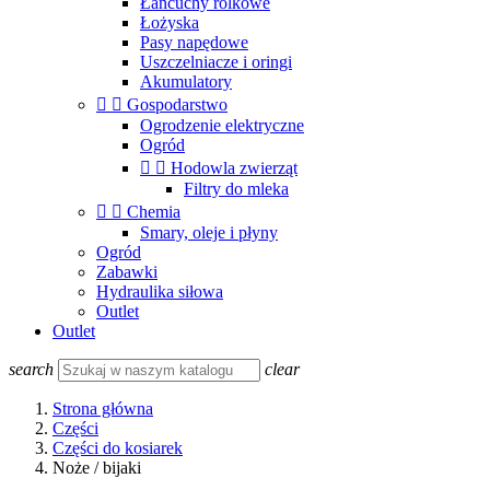
Łańcuchy rolkowe
Łożyska
Pasy napędowe
Uszczelniacze i oringi
Akumulatory


Gospodarstwo
Ogrodzenie elektryczne
Ogród


Hodowla zwierząt
Filtry do mleka


Chemia
Smary, oleje i płyny
Ogród
Zabawki
Hydraulika siłowa
Outlet
Outlet
search
clear
Strona główna
Części
Części do kosiarek
Noże / bijaki