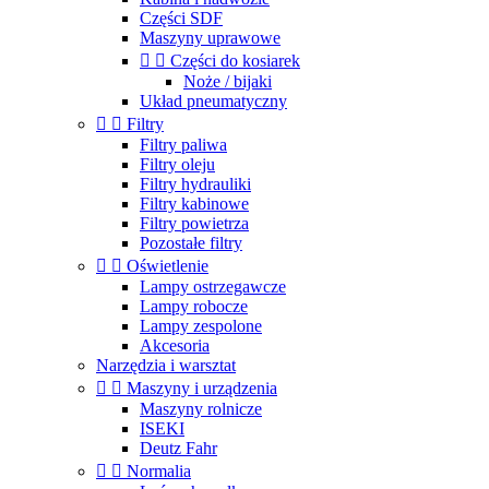
Części SDF
Maszyny uprawowe


Części do kosiarek
Noże / bijaki
Układ pneumatyczny


Filtry
Filtry paliwa
Filtry oleju
Filtry hydrauliki
Filtry kabinowe
Filtry powietrza
Pozostałe filtry


Oświetlenie
Lampy ostrzegawcze
Lampy robocze
Lampy zespolone
Akcesoria
Narzędzia i warsztat


Maszyny i urządzenia
Maszyny rolnicze
ISEKI
Deutz Fahr


Normalia