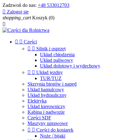
Zadzwoń do nas:
+48 533012703

Zaloguj się
shopping_cart
Koszyk
(0)



Części


Silnik i osprzęt
Układ chłodzenia
Układ paliwowy
Układ dolotowy i wydechowy


Układ jezdny
TUR/TUZ
Skrzynia biegów i napęd
Układ hamulcowy
Układ hydrauliczny
Elektryka
Układ kierowniczy
Kabina i nadwozie
Części SDF
Maszyny uprawowe


Części do kosiarek
Noże / bijaki