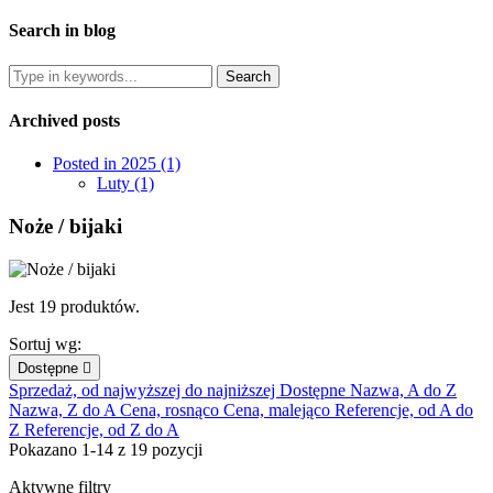
Search in blog
Archived posts
Posted in 2025 (1)
Luty (1)
Noże / bijaki
Jest 19 produktów.
Sortuj wg:
Dostępne

Sprzedaż, od najwyższej do najniższej
Dostępne
Nazwa, A do Z
Nazwa, Z do A
Cena, rosnąco
Cena, malejąco
Referencje, od A do
Z
Referencje, od Z do A
Pokazano 1-14 z 19 pozycji
Aktywne filtry