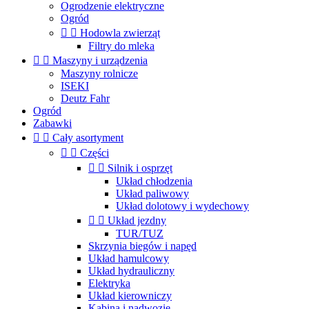
Ogrodzenie elektryczne
Ogród


Hodowla zwierząt
Filtry do mleka


Maszyny i urządzenia
Maszyny rolnicze
ISEKI
Deutz Fahr
Ogród
Zabawki


Cały asortyment


Części


Silnik i osprzęt
Układ chłodzenia
Układ paliwowy
Układ dolotowy i wydechowy


Układ jezdny
TUR/TUZ
Skrzynia biegów i napęd
Układ hamulcowy
Układ hydrauliczny
Elektryka
Układ kierowniczy
Kabina i nadwozie