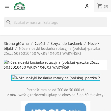
shopping_cart


(0)
search
Strona główna
Części
Części do kosiarek
Noże /
bijaki
Nóże, nożyki kosiarka rotacyjna (polska) -paczka
25szt 5036010450 WKR94X40X3 WARYŃSKI
Płatność ratalna od 300 do 50 000 zł,
z możliwością rozłożenia spłaty na okres od 3 do 60 miesięcy.