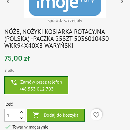


sprawdź szczegóły
NÓŻE, NOŻYKI KOSIARKA ROTACYJNA
(POLSKA) -PACZKA 25SZT 5036010450
WKR94X40X3 WARYŃSKI
75,00 zł
Brutto
phone_callback
Zamów przez telefon
+48 533 012 703
Ilość

favorite_border
Dodaj do koszyka

Towar w magazynie