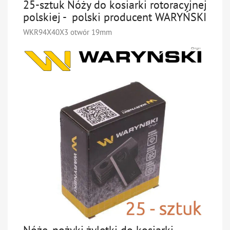
25-sztuk Nóży do kosiarki rotoracyjnej
polskiej - polski producent WARYŃSKI
WKR94X40X3 otwór 19mm
Nóże, nożyki,żyletki do kosiarki