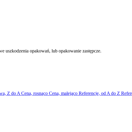
e uszkodzenia opakowań, lub opakowanie zastępcze.
wa, Z do A
Cena, rosnąco
Cena, malejąco
Referencje, od A do Z
Refer