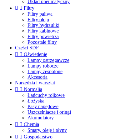
Układ pneumatyczny


Filtry
Filtry paliwa
Filtry oleju
Filtry hydrauliki
Filtry kabinowe
Filtry powietrza
Pozostałe filtry
Części SDF


Oświetlenie
Lampy ostrzegawcze
Lampy robocze
Lampy zespolone
Akcesoria
Narzędzia i warsztat


Normalia
Łańcuchy rolkowe
Łożyska
Pasy napędowe
Uszczelniacze i oringi
Akumulatory


Chemia
Smary, oleje i płyny


Gospodarstwo