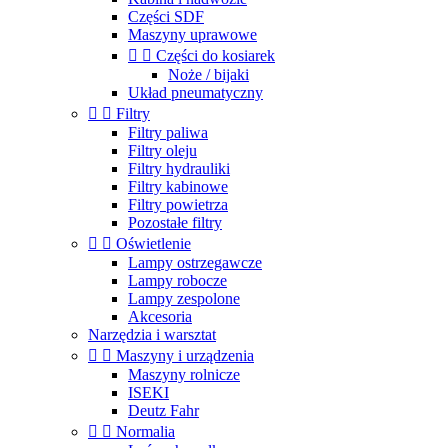
Części SDF
Maszyny uprawowe


Części do kosiarek
Noże / bijaki
Układ pneumatyczny


Filtry
Filtry paliwa
Filtry oleju
Filtry hydrauliki
Filtry kabinowe
Filtry powietrza
Pozostałe filtry


Oświetlenie
Lampy ostrzegawcze
Lampy robocze
Lampy zespolone
Akcesoria
Narzędzia i warsztat


Maszyny i urządzenia
Maszyny rolnicze
ISEKI
Deutz Fahr


Normalia