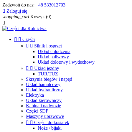
Zadzwoń do nas:
+48 533012703

Zaloguj się
shopping_cart
Koszyk
(0)



Części


Silnik i osprzęt
Układ chłodzenia
Układ paliwowy
Układ dolotowy i wydechowy


Układ jezdny
TUR/TUZ
Skrzynia biegów i napęd
Układ hamulcowy
Układ hydrauliczny
Elektryka
Układ kierowniczy
Kabina i nadwozie
Części SDF
Maszyny uprawowe


Części do kosiarek
Noże / bijaki