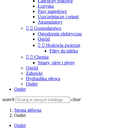
Łańcuchy rolkowe
Łożyska
Pasy napędowe
Uszczelniacze i oringi
Akumulatory


Gospodarstwo
Ogrodzenie elektryczne
Ogród


Hodowla zwierząt
Filtry do mleka


Chemia
Smary, oleje i płyny
Ogród
Zabawki
Hydraulika siłowa
Outlet
Outlet
search
clear
Strona główna
Outlet
Outlet