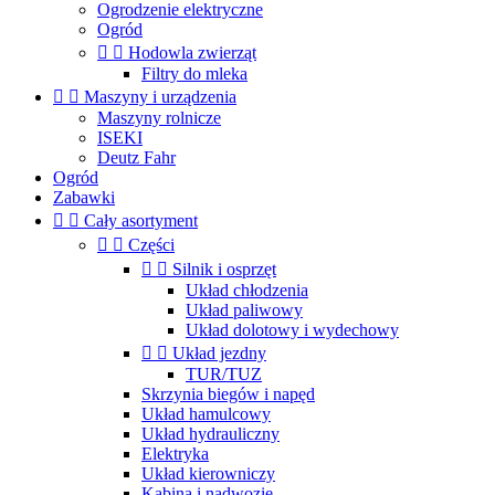
Ogrodzenie elektryczne
Ogród


Hodowla zwierząt
Filtry do mleka


Maszyny i urządzenia
Maszyny rolnicze
ISEKI
Deutz Fahr
Ogród
Zabawki


Cały asortyment


Części


Silnik i osprzęt
Układ chłodzenia
Układ paliwowy
Układ dolotowy i wydechowy


Układ jezdny
TUR/TUZ
Skrzynia biegów i napęd
Układ hamulcowy
Układ hydrauliczny
Elektryka
Układ kierowniczy
Kabina i nadwozie