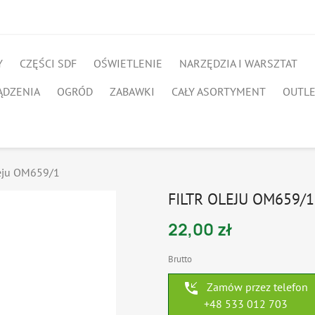
Y
CZĘŚCI SDF
OŚWIETLENIE
NARZĘDZIA I WARSZTAT
ĄDZENIA
OGRÓD
ZABAWKI
CAŁY ASORTYMENT
OUTL
leju OM659/1
FILTR OLEJU OM659/1
22,00 zł
Brutto
phone_callback
Zamów przez telefon
+48 533 012 703