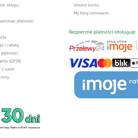
min sklepu
Utwórz konto
My blog comments
zeństwo płatności
Bezpieczne płatności obsługuje
acja
e i rabaty
płatności
eńia (GPSR)
 z nami
trony