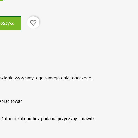
favorite_border
koszyka
sklepie wysyłamy tego samego dnia roboczego.
ebrać towar
4 dni or zakupu bez podania przyczyny. sprawdź