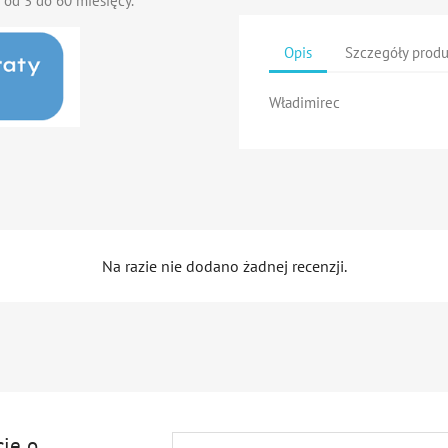
 od 3 do 60 miesięcy.
Opis
Szczegóły prod
Władimirec
Na razie nie dodano żadnej recenzji.
cję o