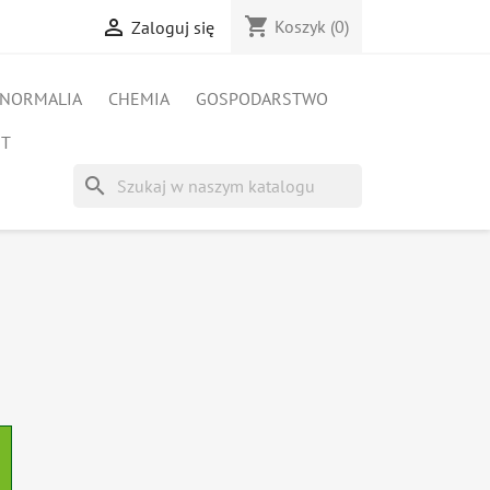
shopping_cart

Koszyk
(0)
Zaloguj się
NORMALIA
CHEMIA
GOSPODARSTWO
ET
search