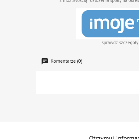
z możliwością rozłożenia spłaty na okres
sprawdź szczegóły
Komentarze (0)
Otrzymuj informa