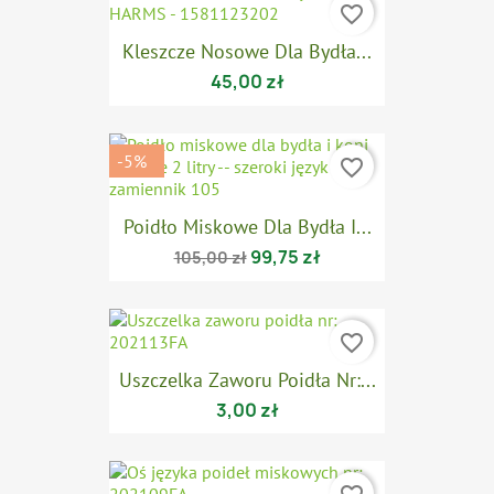
favorite_border
Kleszcze Nosowe Dla Bydła...
45,00 zł
-5%
favorite_border
Poidło Miskowe Dla Bydła I...
99,75 zł
105,00 zł
favorite_border
Uszczelka Zaworu Poidła Nr:...
3,00 zł