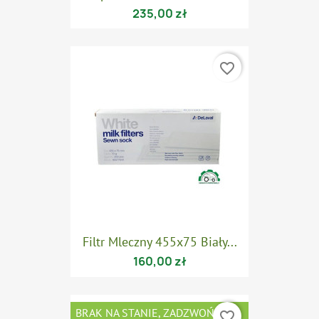
235,00 zł
favorite_border
Filtr Mleczny 455x75 Biały...
160,00 zł
BRAK NA STANIE, ZADZWOŃ ABY
favorite_border