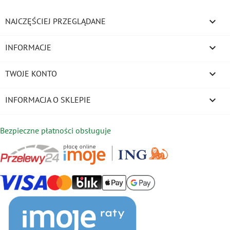

NAJCZĘŚCIEJ PRZEGLĄDANE

INFORMACJE

TWOJE KONTO
keyboard_arrow_down
INFORMACJA O SKLEPIE
Bezpieczne płatności obsługuje