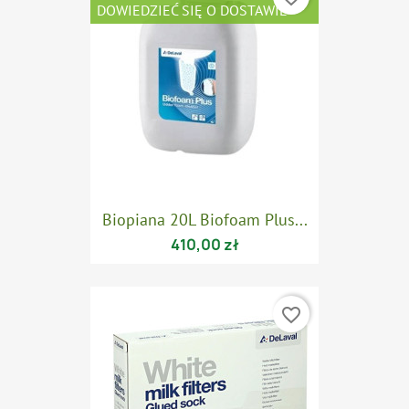
DOWIEDZIEĆ SIĘ O DOSTAWIE
Biopiana 20L Biofoam Plus...
410,00 zł
favorite_border