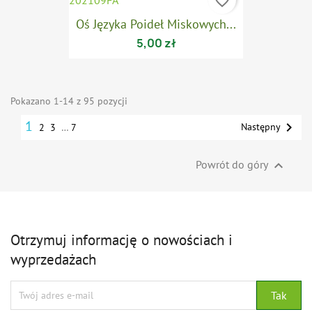
favorite_border
Oś Języka Poideł Miskowych...
5,00 zł
Pokazano 1-14 z 95 pozycji
1

Następny
2
3
…
7
Powrót do góry

Otrzymuj informację o nowościach i
wyprzedażach