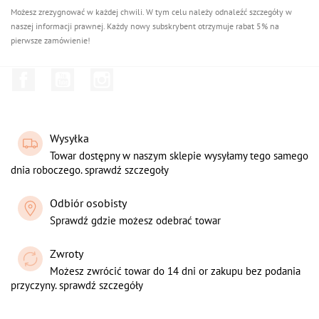
Możesz zrezygnować w każdej chwili. W tym celu należy odnaleźć szczegóły w
naszej informacji prawnej. Każdy nowy subskrybent otrzymuje rabat 5% na
pierwsze zamówienie!
Facebook
YouTube
Instagram
Wysyłka
Towar dostępny w naszym sklepie wysyłamy tego samego
dnia roboczego. sprawdź szczegoły
Odbiór osobisty
Sprawdź gdzie możesz odebrać towar
Zwroty
Możesz zwrócić towar do 14 dni or zakupu bez podania
przyczyny. sprawdź szczegóły