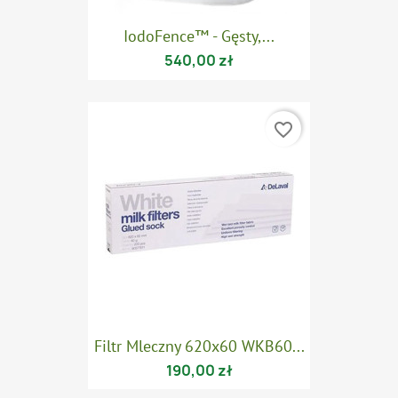
IodoFence™ - Gęsty,...
540,00 zł
favorite_border
Filtr Mleczny 620x60 WKB60...
190,00 zł