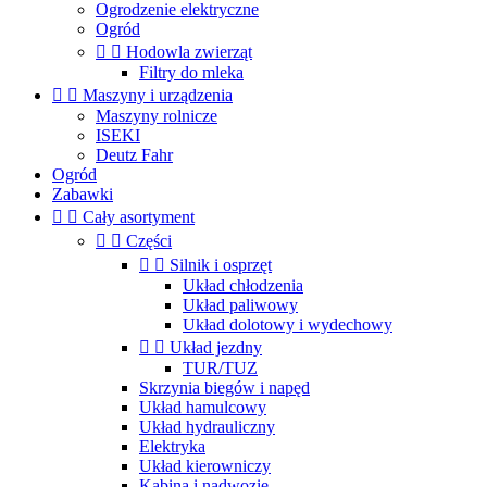
Ogrodzenie elektryczne
Ogród


Hodowla zwierząt
Filtry do mleka


Maszyny i urządzenia
Maszyny rolnicze
ISEKI
Deutz Fahr
Ogród
Zabawki


Cały asortyment


Części


Silnik i osprzęt
Układ chłodzenia
Układ paliwowy
Układ dolotowy i wydechowy


Układ jezdny
TUR/TUZ
Skrzynia biegów i napęd
Układ hamulcowy
Układ hydrauliczny
Elektryka
Układ kierowniczy
Kabina i nadwozie