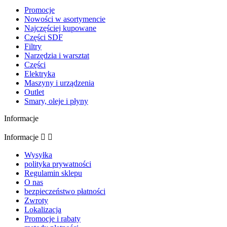
Promocje
Nowości w asortymencie
Najczęściej kupowane
Części SDF
Filtry
Narzędzia i warsztat
Części
Elektryka
Maszyny i urządzenia
Outlet
Smary, oleje i płyny
Informacje
Informacje


Wysyłka
polityka prywatności
Regulamin sklepu
O nas
bezpieczeństwo płatności
Zwroty
Lokalizacja
Promocje i rabaty