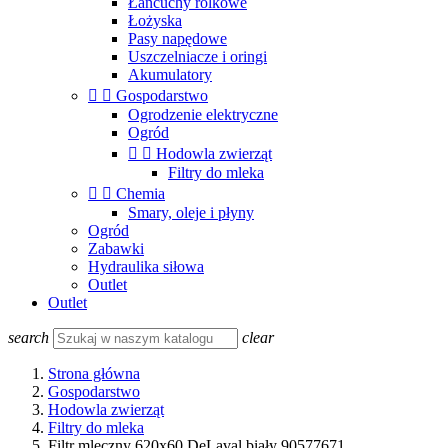
Łańcuchy rolkowe
Łożyska
Pasy napędowe
Uszczelniacze i oringi
Akumulatory


Gospodarstwo
Ogrodzenie elektryczne
Ogród


Hodowla zwierząt
Filtry do mleka


Chemia
Smary, oleje i płyny
Ogród
Zabawki
Hydraulika siłowa
Outlet
Outlet
search
clear
Strona główna
Gospodarstwo
Hodowla zwierząt
Filtry do mleka
Filtr mleczny 620x60 DeLaval biały 90577671