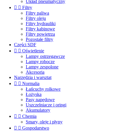
Układ pneumatyczny


Filtry
Filtry paliwa
Filtry oleju
Filtry hydrauliki
Filtry kabinowe
Filtry powietrza
Pozostałe filtry
Części SDF


Oświetlenie
Lampy ostrzegawcze
Lampy robocze
Lampy zespolone
Akcesoria
Narzędzia i warsztat


Normalia
Łańcuchy rolkowe
Łożyska
Pasy napędowe
Uszczelniacze i oringi
Akumulatory


Chemia
Smary, oleje i płyny


Gospodarstwo