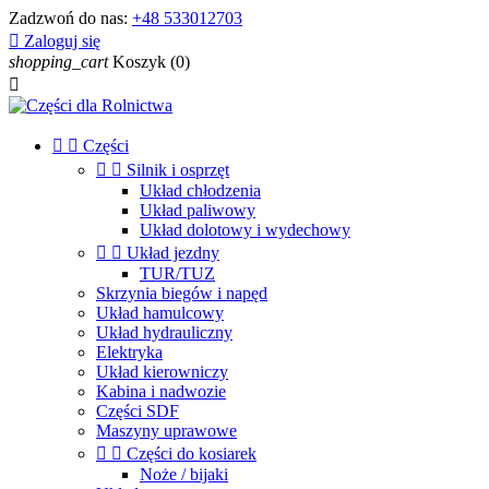
Zadzwoń do nas:
+48 533012703

Zaloguj się
shopping_cart
Koszyk
(0)



Części


Silnik i osprzęt
Układ chłodzenia
Układ paliwowy
Układ dolotowy i wydechowy


Układ jezdny
TUR/TUZ
Skrzynia biegów i napęd
Układ hamulcowy
Układ hydrauliczny
Elektryka
Układ kierowniczy
Kabina i nadwozie
Części SDF
Maszyny uprawowe


Części do kosiarek
Noże / bijaki