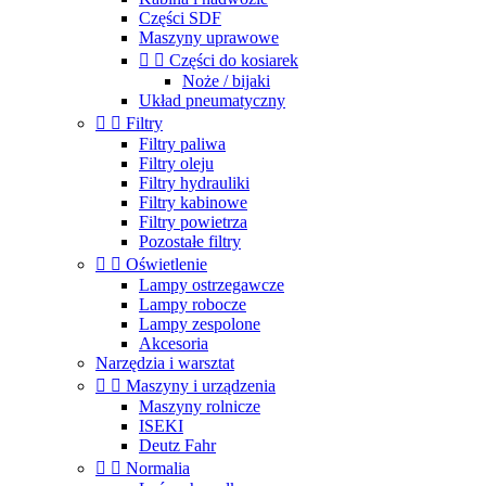
Części SDF
Maszyny uprawowe


Części do kosiarek
Noże / bijaki
Układ pneumatyczny


Filtry
Filtry paliwa
Filtry oleju
Filtry hydrauliki
Filtry kabinowe
Filtry powietrza
Pozostałe filtry


Oświetlenie
Lampy ostrzegawcze
Lampy robocze
Lampy zespolone
Akcesoria
Narzędzia i warsztat


Maszyny i urządzenia
Maszyny rolnicze
ISEKI
Deutz Fahr


Normalia