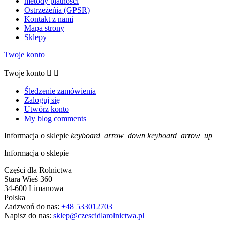
metody płatności
Ostrzeżeńia (GPSR)
Kontakt z nami
Mapa strony
Sklepy
Twoje konto
Twoje konto


Śledzenie zamówienia
Zaloguj się
Utwórz konto
My blog comments
Informacja o sklepie
keyboard_arrow_down
keyboard_arrow_up
Informacja o sklepie
Części dla Rolnictwa
Stara Wieś 360
34-600 Limanowa
Polska
Zadzwoń do nas:
+48 533012703
Napisz do nas:
sklep@czescidlarolnictwa.pl