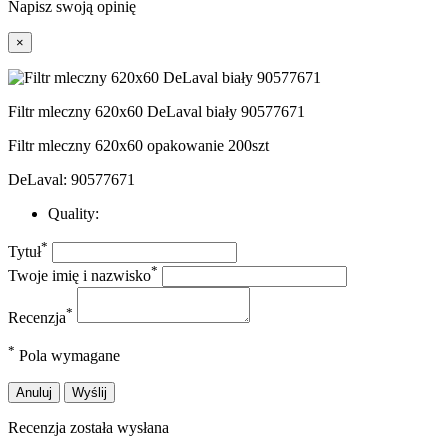
Napisz swoją opinię
×
Filtr mleczny 620x60 DeLaval biały 90577671
Filtr mleczny 620x60 opakowanie 200szt
DeLaval: 90577671
Quality:
*
Tytuł
*
Twoje imię i nazwisko
*
Recenzja
*
Pola wymagane
Anuluj
Wyślij
Recenzja została wysłana