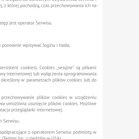
j, z której pochodzą, czas przechowywania ich na
ęp jest operator Serwisu.
u ponownie wpisywać loginu i hasła;
rsistent cookies). Cookies „sesyjne” są plikami
ny internetowej lub wyłączenia oprogramowania
 określony w parametrach plików cookies lub do
a przechowywanie plików cookies w urządzeniu
wa umożliwia usunięcie plików cookies. Możliwe
acja przeglądarki internetowej.
h Serwisu.
półpracujące z operatorem Serwisu podmioty, w
(Twitter Inc. z siedzibą w USA).