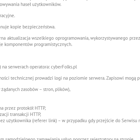
howywania haseł użytkowników.
racyjne.
onuje kopie bezpieczeństwa.
rna aktualizacja wszelkiego oprogramowania, wykorzystywanego prze
acje komponentów programistycznych.
 na serwerach operatora: cyberFolks.pl
ści technicznej prowadzi logi na poziomie serwera. Zapisowi mogą p
 żądanych zasobów – stron, plików),
ana przez protokół HTTP,
zacji transakcji HTTP,
z użytkownika (referer link) – w przypadku gdy przejście do Serwisu n
m samodzielnego zamawiania usług poprzez rejestratory na stronie,