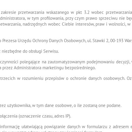
w zakresie przetwarzania wskazanego w pkt 3.2 wobec przetwarzan
dministratora, w tym profilowania, przy czym prawo sprzeciwu nie b
twarzania, nadrzędnych wobec Ciebie interesów, praw i wolności, w s
do Prezesa Urzędu Ochrony Danych Osobowych, ul. Stawki 2, 00-193 War
 niezbędne do obsługi Serwisu.
zynności polegające na zautomatyzowanym podejmowaniu decyzji, w
 przez Administratora marketingu bezpośredniego.
rzecich w rozumieniu przepisów o ochronie danych osobowych. Ozna
zez użytkownika, w tym dane osobowe, o ile zostaną one podane.
łączenia (oznaczenie czasu, adres IP).
informację ułatwiającą powiązanie danych w formularzu z adresem 