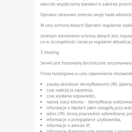
obecnie współczesny standard w zakresie przec
Operator okresowo zmienia swoje hasła administ
W celu ochrony danych Operator regularnie wyk
Istotnym elementem ochrony danych jest regula
co w szczególności oznacza regularne aktualiz
3. Hosting
Serwis jest hostowany (technicznie utrzymywany)
Firma hostingowa w celu zapewnienia niezawodno
zasoby określone identyfikatorem URL (adresy
czas nadejścia zapytania,
czas wysłania odpowiedzi,
nazwę stacji klienta – identyfikacja realizow
informacje o błędach jakie nastąpiły przy reali
adres URL strony poprzednio odwiedzanej prze
informacje o przeglądarce użytkownika,
informacje o adresie IP,
informacje diagnostyczne związane z procese