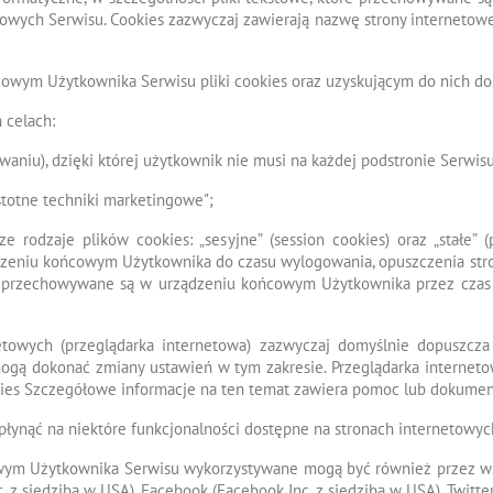
towych Serwisu. Cookies zazwyczaj zawierają nazwę strony internetowe
wym Użytkownika Serwisu pliki cookies oraz uzyskującym do nich dost
 celach:
waniu), dzięki której użytkownik nie musi na każdej podstronie Serwis
stotne techniki marketingowe";
odzaje plików cookies: „sesyjne” (session cookies) oraz „stałe” (pe
zeniu końcowym Użytkownika do czasu wylogowania, opuszczenia stro
okies przechowywane są w urządzeniu końcowym Użytkownika przez czas
etowych (przeglądarka internetowa) zazwyczaj domyślnie dopuszcz
ą dokonać zmiany ustawień w tym zakresie. Przeglądarka interneto
ies Szczegółowe informacje na ten temat zawiera pomoc lub dokument
łynąć na niektóre funkcjonalności dostępne na stronach internetowyc
owym Użytkownika Serwisu wykorzystywane mogą być również przez ws
. z siedzibą w USA), Facebook (Facebook Inc. z siedzibą w USA), Twitter 