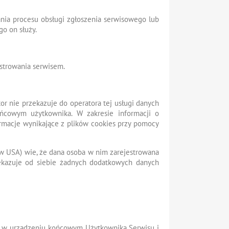
nia procesu obsługi zgłoszenia serwisowego lub
go on służy.
strowania serwisem.
tor nie przekazuje do operatora tej usługi danych
ońcowym użytkownika. W zakresie informacji o
rmacje wynikające z plików cookies przy pomocy
ą w USA) wie, że dana osoba w nim zarejestrowana
zekazuje od siebie żadnych dodatkowych danych
 są w urządzeniu końcowym Użytkownika Serwisu i