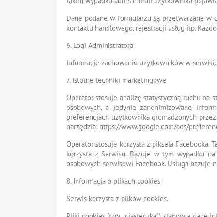
takim wypadku adres e-mail użytkownika pojawia 
Dane podane w formularzu są przetwarzane w ce
kontaktu handlowego, rejestracji usług itp. Każd
6. Logi Administratora
Informacje zachowaniu użytkowników w serwisie
7. Istotne techniki marketingowe
Operator stosuje analizę statystyczną ruchu na s
osobowych, a jedynie zanonimizowane informa
preferencjach użytkownika gromadzonych przez 
narzędzia: https://www.google.com/ads/preferen
Operator stosuje korzysta z piksela Facebooka. 
korzysta z Serwisu. Bazuje w tym wypadku na 
osobowych serwisowi Facebook. Usługa bazuje n
8. Informacja o plikach cookies
Serwis korzysta z plików cookies.
Pliki cookies (tzw. „ciasteczka”) stanowią dan