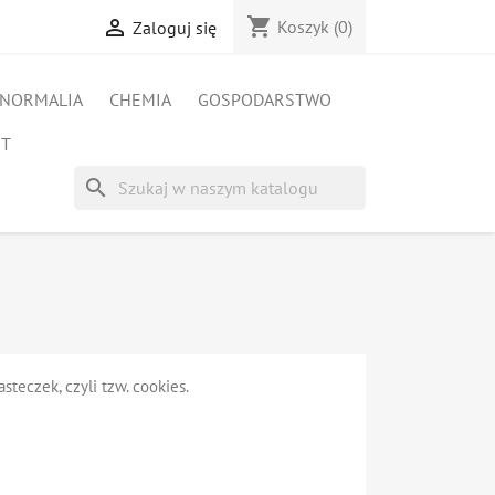
shopping_cart

Koszyk
(0)
Zaloguj się
NORMALIA
CHEMIA
GOSPODARSTWO
ET
search
teczek, czyli tzw. cookies.