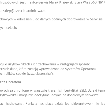
h osobowych jest: Traktor-Serwis Marek Krajewski Stara Wieś 360 NIP
a: sklep@czescidlarolnictwa.pl
sobowych w odniesieniu do danych podanych dobrowolnie w Serwisie.
ych celach:
acji o użytkownikach i ich zachowaniu w następujący sposób:
rzach dane, które zostają wprowadzone do systemów Operatora.
 plików cookie (tzw. „ciasteczka”).
zez Operatora
wych są chronione w warstwie transmisji (certyfikat SSL). Dzięki t
użytkownika i mogą być odczytane jedynie na docelowym serwerze.
i hashowanej. Funkcja hashująca działa jednokierunkowo - nie jest