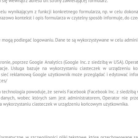
się wewnątrz adresu url strony zawierającej formularz.
lu wynikającym z funkcji konkretnego formularza, np. w celu dokona
orazowo kontekst i opis formularza w czytelny sposób informuje, do cze
 mogą podlegać logowaniu. Dane te są wykorzystywane w celu admini
tronie, poprzez Google Analytics (Google Inc. z siedzibą w USA). Opera
cje. Usługa bazuje na wykorzystaniu ciasteczek w urządzeniu k
sieć reklamową Google użytkownik może przeglądać i edytować info
ces/
Ta technologia powoduje, że serwis Facebook (Facebook Inc. z siedzib
danych, wobec których sam jest administratorem, Operator nie pr
a wykorzystaniu ciasteczek w urządzeniu końcowym użytkownika.
e informatyczne, w szczególności pliki tekstowe, które przechowywane