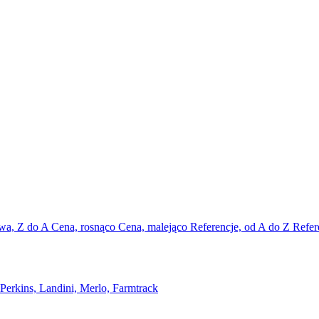
wa, Z do A
Cena, rosnąco
Cena, malejąco
Referencje, od A do Z
Refer