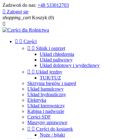
Zadzwoń do nas:
+48 533012703

Zaloguj się
shopping_cart
Koszyk
(0)



Części


Silnik i osprzęt
Układ chłodzenia
Układ paliwowy
Układ dolotowy i wydechowy


Układ jezdny
TUR/TUZ
Skrzynia biegów i napęd
Układ hamulcowy
Układ hydrauliczny
Elektryka
Układ kierowniczy
Kabina i nadwozie
Części SDF
Maszyny uprawowe


Części do kosiarek
Noże / bijaki