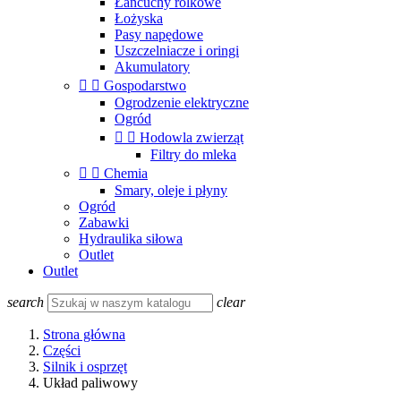
Łańcuchy rolkowe
Łożyska
Pasy napędowe
Uszczelniacze i oringi
Akumulatory


Gospodarstwo
Ogrodzenie elektryczne
Ogród


Hodowla zwierząt
Filtry do mleka


Chemia
Smary, oleje i płyny
Ogród
Zabawki
Hydraulika siłowa
Outlet
Outlet
search
clear
Strona główna
Części
Silnik i osprzęt
Układ paliwowy