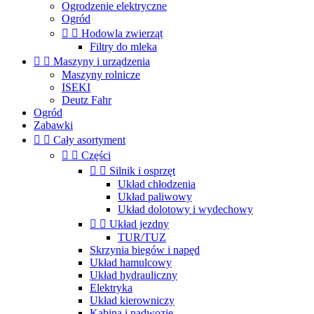
Ogrodzenie elektryczne
Ogród


Hodowla zwierząt
Filtry do mleka


Maszyny i urządzenia
Maszyny rolnicze
ISEKI
Deutz Fahr
Ogród
Zabawki


Cały asortyment


Części


Silnik i osprzęt
Układ chłodzenia
Układ paliwowy
Układ dolotowy i wydechowy


Układ jezdny
TUR/TUZ
Skrzynia biegów i napęd
Układ hamulcowy
Układ hydrauliczny
Elektryka
Układ kierowniczy
Kabina i nadwozie