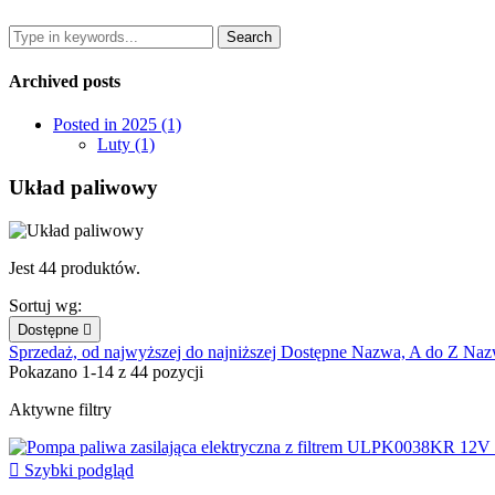
Archived posts
Posted in 2025 (1)
Luty (1)
Układ paliwowy
Jest 44 produktów.
Sortuj wg:
Dostępne

Sprzedaż, od najwyższej do najniższej
Dostępne
Nazwa, A do Z
Naz
Pokazano 1-14 z 44 pozycji
Aktywne filtry

Szybki podgląd