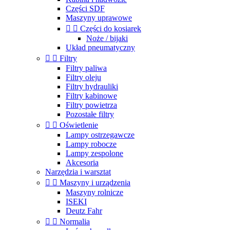
Części SDF
Maszyny uprawowe


Części do kosiarek
Noże / bijaki
Układ pneumatyczny


Filtry
Filtry paliwa
Filtry oleju
Filtry hydrauliki
Filtry kabinowe
Filtry powietrza
Pozostałe filtry


Oświetlenie
Lampy ostrzegawcze
Lampy robocze
Lampy zespolone
Akcesoria
Narzędzia i warsztat


Maszyny i urządzenia
Maszyny rolnicze
ISEKI
Deutz Fahr


Normalia