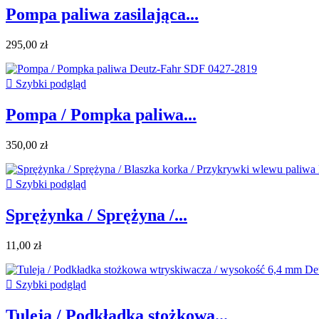
Pompa paliwa zasilająca...
295,00 zł

Szybki podgląd
Pompa / Pompka paliwa...
350,00 zł

Szybki podgląd
Sprężynka / Sprężyna /...
11,00 zł

Szybki podgląd
Tuleja / Podkładka stożkowa...