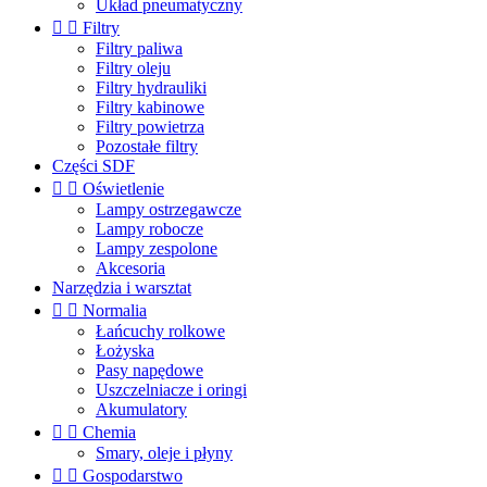
Układ pneumatyczny


Filtry
Filtry paliwa
Filtry oleju
Filtry hydrauliki
Filtry kabinowe
Filtry powietrza
Pozostałe filtry
Części SDF


Oświetlenie
Lampy ostrzegawcze
Lampy robocze
Lampy zespolone
Akcesoria
Narzędzia i warsztat


Normalia
Łańcuchy rolkowe
Łożyska
Pasy napędowe
Uszczelniacze i oringi
Akumulatory


Chemia
Smary, oleje i płyny


Gospodarstwo