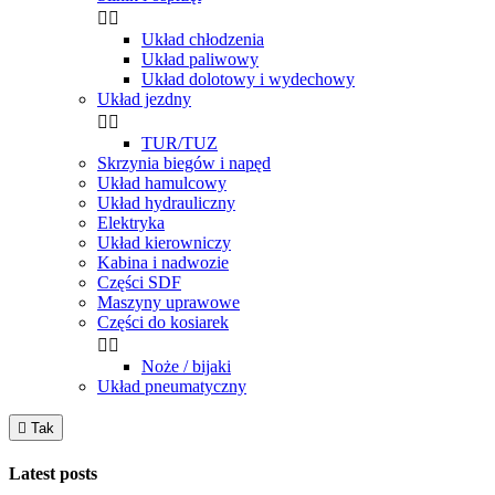


Układ chłodzenia
Układ paliwowy
Układ dolotowy i wydechowy
Układ jezdny


TUR/TUZ
Skrzynia biegów i napęd
Układ hamulcowy
Układ hydrauliczny
Elektryka
Układ kierowniczy
Kabina i nadwozie
Części SDF
Maszyny uprawowe
Części do kosiarek


Noże / bijaki
Układ pneumatyczny

Tak
Latest posts