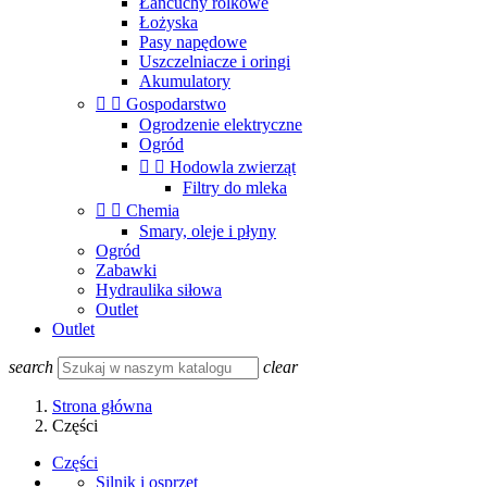
Łańcuchy rolkowe
Łożyska
Pasy napędowe
Uszczelniacze i oringi
Akumulatory


Gospodarstwo
Ogrodzenie elektryczne
Ogród


Hodowla zwierząt
Filtry do mleka


Chemia
Smary, oleje i płyny
Ogród
Zabawki
Hydraulika siłowa
Outlet
Outlet
search
clear
Strona główna
Części
Części
Silnik i osprzęt