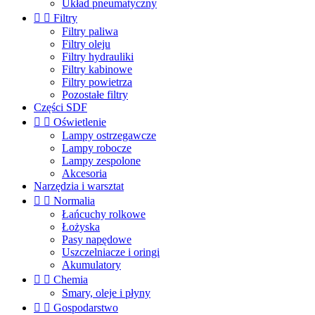
Układ pneumatyczny


Filtry
Filtry paliwa
Filtry oleju
Filtry hydrauliki
Filtry kabinowe
Filtry powietrza
Pozostałe filtry
Części SDF


Oświetlenie
Lampy ostrzegawcze
Lampy robocze
Lampy zespolone
Akcesoria
Narzędzia i warsztat


Normalia
Łańcuchy rolkowe
Łożyska
Pasy napędowe
Uszczelniacze i oringi
Akumulatory


Chemia
Smary, oleje i płyny


Gospodarstwo