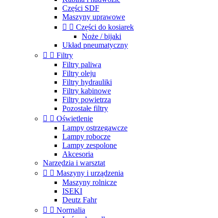
Części SDF
Maszyny uprawowe


Części do kosiarek
Noże / bijaki
Układ pneumatyczny


Filtry
Filtry paliwa
Filtry oleju
Filtry hydrauliki
Filtry kabinowe
Filtry powietrza
Pozostałe filtry


Oświetlenie
Lampy ostrzegawcze
Lampy robocze
Lampy zespolone
Akcesoria
Narzędzia i warsztat


Maszyny i urządzenia
Maszyny rolnicze
ISEKI
Deutz Fahr


Normalia