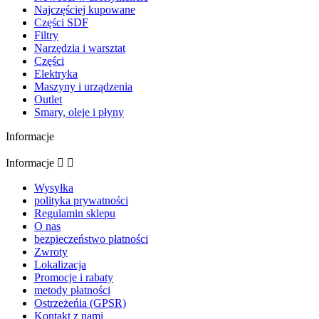
Najczęściej kupowane
Części SDF
Filtry
Narzędzia i warsztat
Części
Elektryka
Maszyny i urządzenia
Outlet
Smary, oleje i płyny
Informacje
Informacje


Wysyłka
polityka prywatności
Regulamin sklepu
O nas
bezpieczeństwo płatności
Zwroty
Lokalizacja
Promocje i rabaty
metody płatności
Ostrzeżeńia (GPSR)
Kontakt z nami