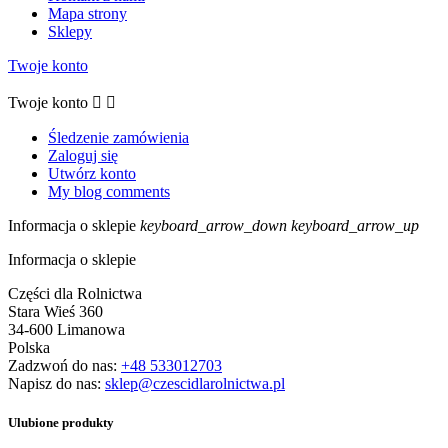
Mapa strony
Sklepy
Twoje konto
Twoje konto


Śledzenie zamówienia
Zaloguj się
Utwórz konto
My blog comments
Informacja o sklepie
keyboard_arrow_down
keyboard_arrow_up
Informacja o sklepie
Części dla Rolnictwa
Stara Wieś 360
34-600 Limanowa
Polska
Zadzwoń do nas:
+48 533012703
Napisz do nas:
sklep@czescidlarolnictwa.pl
Ulubione produkty