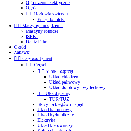
Ogrodzenie elektryczne
Ogród


Hodowla zwierząt
Filtry do mleka


Maszyny i urządzenia
Maszyny rolnicze
ISEKI
Deutz Fahr
Ogród
Zabawki


Cały asortyment


Części


Silnik i osprzęt
Układ chłodzenia
Układ paliwowy
Układ dolotowy i wydechowy


Układ jezdny
TUR/TUZ
Skrzynia biegów i napęd
Układ hamulcowy
Układ hydrauliczny
Elektryka
Układ kierowniczy
Kabina i nadwozie