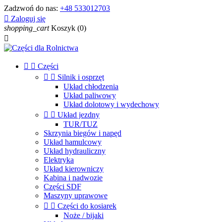
Zadzwoń do nas:
+48 533012703

Zaloguj się
shopping_cart
Koszyk
(0)



Części


Silnik i osprzęt
Układ chłodzenia
Układ paliwowy
Układ dolotowy i wydechowy


Układ jezdny
TUR/TUZ
Skrzynia biegów i napęd
Układ hamulcowy
Układ hydrauliczny
Elektryka
Układ kierowniczy
Kabina i nadwozie
Części SDF
Maszyny uprawowe


Części do kosiarek
Noże / bijaki