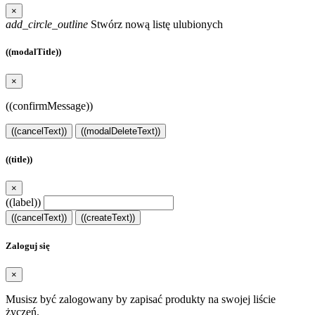
×
add_circle_outline
Stwórz nową listę ulubionych
((modalTitle))
×
((confirmMessage))
((cancelText))
((modalDeleteText))
((title))
×
((label))
((cancelText))
((createText))
Zaloguj się
×
Musisz być zalogowany by zapisać produkty na swojej liście
życzeń.