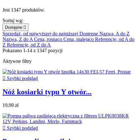
Jest 1347 produktów.
Sortuj wg:
Dostępne

Sprzedaż, od najwyższej do najniższej
Dostępne
Nazwa, A do Z
Nazwa, Z do A
Cena, rosnąco
Cena, malejąco
Referencje, od A do
Z
Referencje, od Z do A
Pokazano 1-14 z 1347 pozycji
Aktywne filtry

Szybki podgląd
Nóż kosiarki typu Y otwór...
19,99 zł

Szybki podgląd