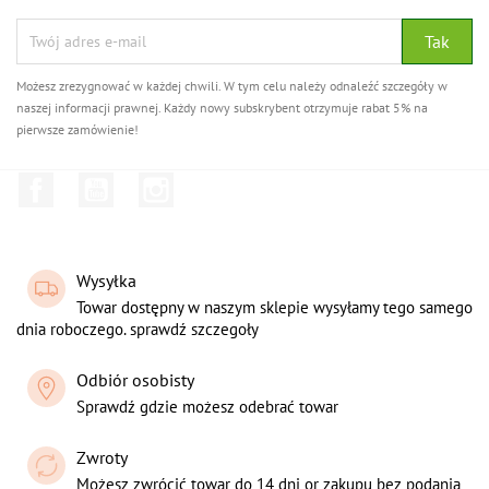
Możesz zrezygnować w każdej chwili. W tym celu należy odnaleźć szczegóły w
naszej informacji prawnej. Każdy nowy subskrybent otrzymuje rabat 5% na
pierwsze zamówienie!
Facebook
YouTube
Instagram
Wysyłka
Towar dostępny w naszym sklepie wysyłamy tego samego
dnia roboczego. sprawdź szczegoły
Odbiór osobisty
Sprawdź gdzie możesz odebrać towar
Zwroty
Możesz zwrócić towar do 14 dni or zakupu bez podania