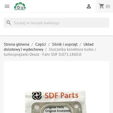
shopping_cart


(0)
search
Strona główna
Części
Silnik i osprzęt
Układ
dolotowy i wydechowy
Uszczelka kolektora turbo /
turbosprężarki Deutz - Fahr SDF 0.071.1860.0