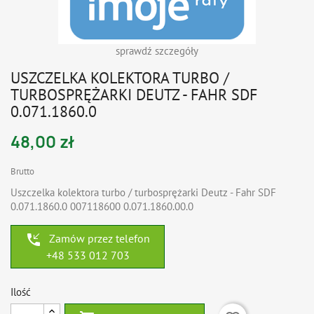
sprawdź szczegóły
USZCZELKA KOLEKTORA TURBO /
TURBOSPRĘŻARKI DEUTZ - FAHR SDF
0.071.1860.0
48,00 zł
Brutto
Uszczelka kolektora turbo / turbosprężarki Deutz - Fahr SDF
0.071.1860.0 007118600 0.071.1860.00.0
phone_callback
Zamów przez telefon
+48 533 012 703
Ilość