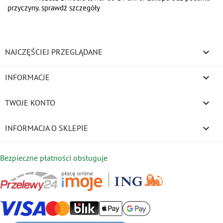
przyczyny. sprawdź szczegóły

NAJCZĘŚCIEJ PRZEGLĄDANE

INFORMACJE

TWOJE KONTO
keyboard_arrow_down
INFORMACJA O SKLEPIE
Bezpieczne płatności obsługuje