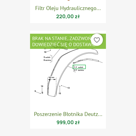
Filtr Oleju Hydraulicznego...
220,00 zł
BRAK NA STANIE, ZADZWOŃ ABY
favorite_border
DOWIEDZIEĆ SIĘ O DOSTAWIE
Poszerzenie Błotnika Deutz...
999,00 zł