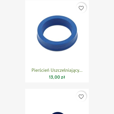
favorite_border
Pierścień Uszczelniający...
13,00 zł
favorite_border