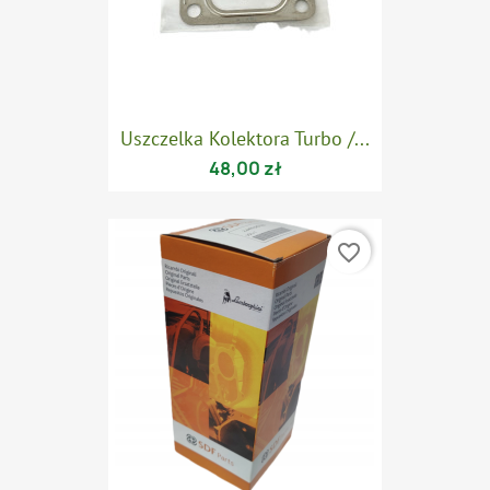
Uszczelka Kolektora Turbo /...
48,00 zł
favorite_border