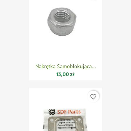
Nakrętka Samoblokująca...
13,00 zł
favorite_border