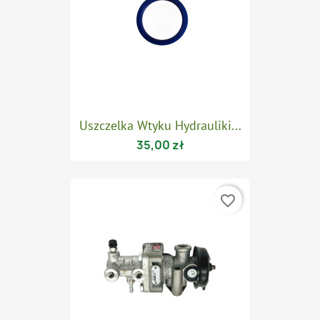
Uszczelka Wtyku Hydrauliki...
35,00 zł
favorite_border