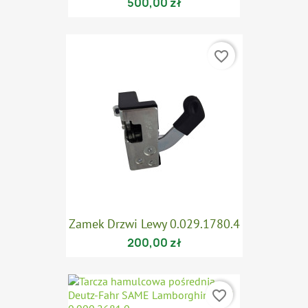
500,00 zł
favorite_border
Zamek Drzwi Lewy 0.029.1780.4
200,00 zł
favorite_border