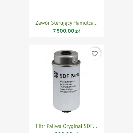
Zawór Sterujący Hamulca...
7 500,00 zł
favorite_border
Filtr Paliwa Oryginał SDF...