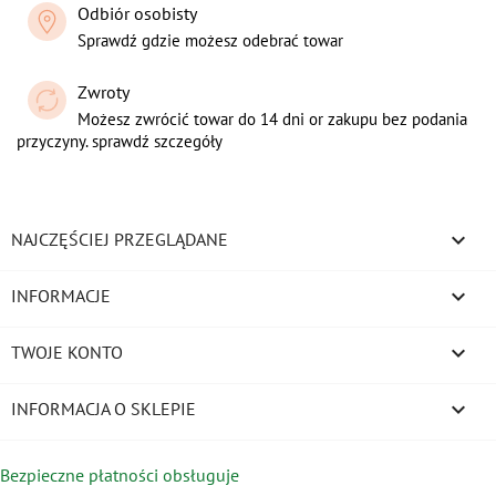
Odbiór osobisty
Sprawdź gdzie możesz odebrać towar
Zwroty
Możesz zwrócić towar do 14 dni or zakupu bez podania
przyczyny. sprawdź szczegóły

NAJCZĘŚCIEJ PRZEGLĄDANE

INFORMACJE

TWOJE KONTO
keyboard_arrow_down
INFORMACJA O SKLEPIE
Bezpieczne płatności obsługuje