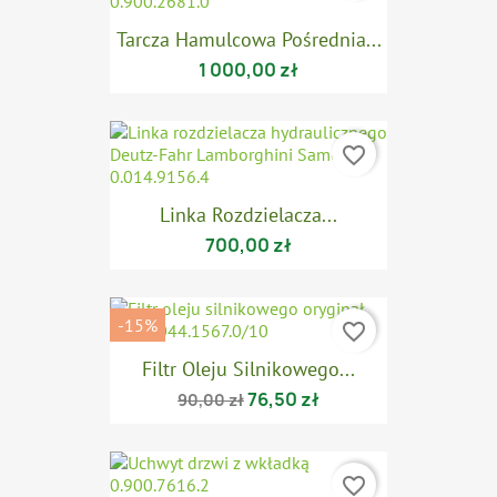
Tarcza Hamulcowa Pośrednia...
1 000,00 zł
favorite_border
Linka Rozdzielacza...
700,00 zł
-15%
favorite_border
Filtr Oleju Silnikowego...
76,50 zł
90,00 zł
favorite_border