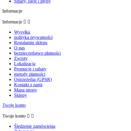
Smary, oleje i płyny
Informacje
Informacje


Wysyłka
polityka prywatności
Regulamin sklepu
O nas
bezpieczeństwo płatności
Zwroty
Lokalizacja
Promocje i rabaty
metody płatności
Ostrzeżeńia (GPSR)
Kontakt z nami
Mapa strony
Sklepy
Twoje konto
Twoje konto


Śledzenie zamówienia