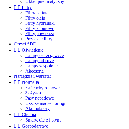
Układ pneumatyczny


Filtry
Filtry paliwa
Filtry oleju
Filtry hydrauliki
Filtry kabinowe
Filtry powietrza
Pozostałe filtry
Części SDF


Oświetlenie
Lampy ostrzegawcze
Lampy robocze
Lampy zespolone
Akcesoria
Narzędzia i warsztat


Normalia
Łańcuchy rolkowe
Łożyska
Pasy napędowe
Uszczelniacze i oringi
Akumulatory


Chemia
Smary, oleje i płyny


Gospodarstwo