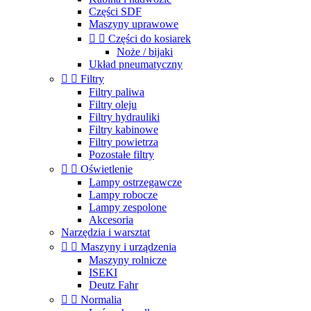
Części SDF
Maszyny uprawowe


Części do kosiarek
Noże / bijaki
Układ pneumatyczny


Filtry
Filtry paliwa
Filtry oleju
Filtry hydrauliki
Filtry kabinowe
Filtry powietrza
Pozostałe filtry


Oświetlenie
Lampy ostrzegawcze
Lampy robocze
Lampy zespolone
Akcesoria
Narzędzia i warsztat


Maszyny i urządzenia
Maszyny rolnicze
ISEKI
Deutz Fahr


Normalia