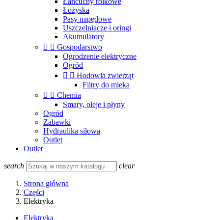
Łańcuchy rolkowe
Łożyska
Pasy napędowe
Uszczelniacze i oringi
Akumulatory


Gospodarstwo
Ogrodzenie elektryczne
Ogród


Hodowla zwierząt
Filtry do mleka


Chemia
Smary, oleje i płyny
Ogród
Zabawki
Hydraulika siłowa
Outlet
Outlet
search
clear
Strona główna
Części
Elektryka
Elektryka