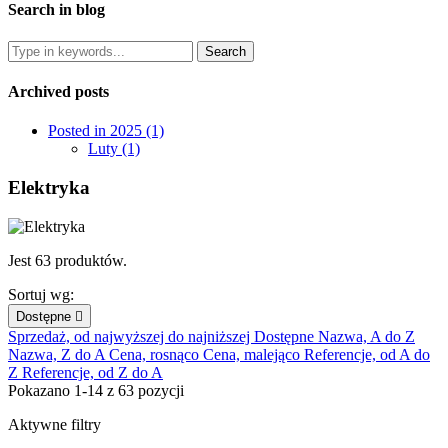
Search in blog
Archived posts
Posted in 2025 (1)
Luty (1)
Elektryka
Jest 63 produktów.
Sortuj wg:
Dostępne

Sprzedaż, od najwyższej do najniższej
Dostępne
Nazwa, A do Z
Nazwa, Z do A
Cena, rosnąco
Cena, malejąco
Referencje, od A do
Z
Referencje, od Z do A
Pokazano 1-14 z 63 pozycji
Aktywne filtry