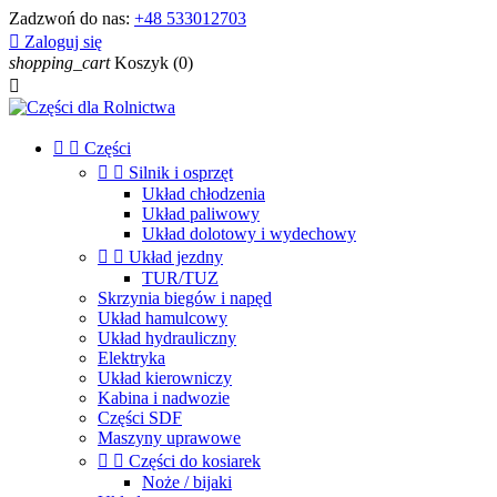
Zadzwoń do nas:
+48 533012703

Zaloguj się
shopping_cart
Koszyk
(0)



Części


Silnik i osprzęt
Układ chłodzenia
Układ paliwowy
Układ dolotowy i wydechowy


Układ jezdny
TUR/TUZ
Skrzynia biegów i napęd
Układ hamulcowy
Układ hydrauliczny
Elektryka
Układ kierowniczy
Kabina i nadwozie
Części SDF
Maszyny uprawowe


Części do kosiarek
Noże / bijaki