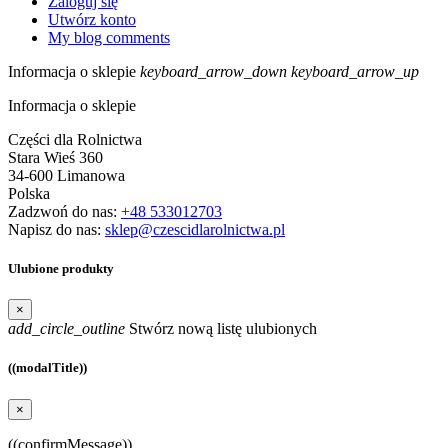
Zaloguj się
Utwórz konto
My blog comments
Informacja o sklepie
keyboard_arrow_down
keyboard_arrow_up
Informacja o sklepie
Części dla Rolnictwa
Stara Wieś 360
34-600 Limanowa
Polska
Zadzwoń do nas:
+48 533012703
Napisz do nas:
sklep@czescidlarolnictwa.pl
Ulubione produkty
×
add_circle_outline
Stwórz nową listę ulubionych
((modalTitle))
×
((confirmMessage))