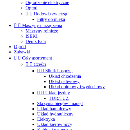
Ogrodzenie elektryczne
Ogród


Hodowla zwierząt
Filtry do mleka


Maszyny i urządzenia
Maszyny rolnicze
ISEKI
Deutz Fahr
Ogród
Zabawki


Cały asortyment


Części


Silnik i osprzęt
Układ chłodzenia
Układ paliwowy
Układ dolotowy i wydechowy


Układ jezdny
TUR/TUZ
Skrzynia biegów i napęd
Układ hamulcowy
Układ hydrauliczny
Elektryka
Układ kierowniczy
Kabina i nadwozie