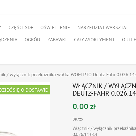
Y
CZĘŚCI SDF
OŚWIETLENIE
NARZĘDZIA I WARSZTAT
ĄDZENIA
OGRÓD
ZABAWKI
CAŁY ASORTYMENT
OUTL
nik / wyłącznik przekaźnika wałka WOM PTO Deutz-Fahr 0.026.14
WŁĄCZNIK / WYŁĄCZ
DZIEĆ SIĘ O DOSTAWIE
DEUTZ-FAHR 0.026.14
0,00 zł
Brutto
Włącznik / wyłącznik przekaźnik
0.026.1438.4