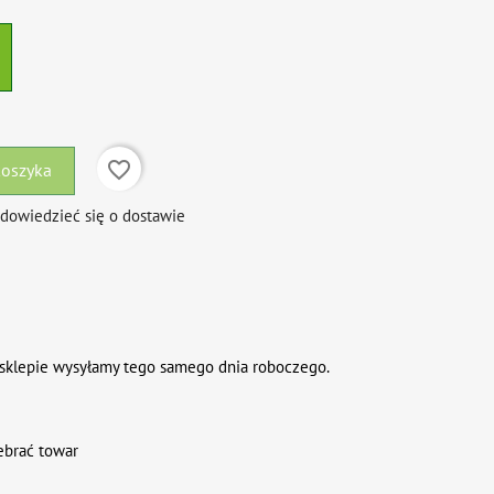
favorite_border
koszyka
 dowiedzieć się o dostawie
sklepie wysyłamy tego samego dnia roboczego.
ebrać towar