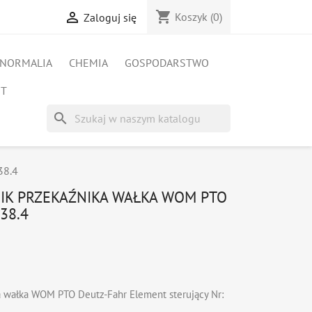
shopping_cart

Koszyk
(0)
Zaloguj się
NORMALIA
CHEMIA
GOSPODARSTWO
ET
search
38.4
NIK PRZEKAŹNIKA WAŁKA WOM PTO
38.4
a wałka WOM PTO Deutz-Fahr Element sterujący Nr: