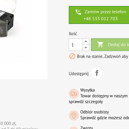
phone_callback
Zamów przez telefon
+48 533 012 703
Ilość

Dodaj do 

Brak na stanie, Zadzwoń aby
Udostępnij
Wysyłka
Towar dostępny w naszym 
sprawdź szczegoły
Odbiór osobisty
Sprawdź gdzie możesz od
0 000 zł,
Zwroty