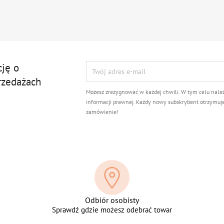
cję o
rzedażach
Możesz zrezygnować w każdej chwili. W tym celu nale
informacji prawnej. Każdy nowy subskrybent otrzymuj
zamówienie!
Odbiór osobisty
Sprawdź gdzie możesz odebrać towar