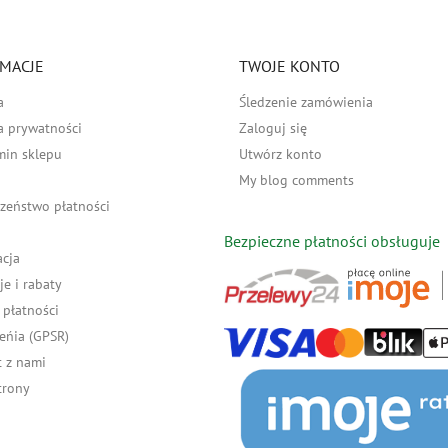
MACJE
TWOJE KONTO
a
Śledzenie zamówienia
a prywatności
Zaloguj się
min sklepu
Utwórz konto
My blog comments
zeństwo płatności
Bezpieczne płatności obsługuje
acja
e i rabaty
płatności
eńia (GPSR)
 z nami
trony