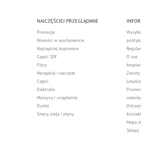
NAJCZĘŚCIEJ PRZEGLĄDANE
INFOR
Promocje
Wysyłk
Nowości w asortymencie
polityk
Najczęściej kupowane
Regula
Części SDF
O nas
Filtry
bezpiec
Narzędzia i warsztat
Zwroty
Części
Lokaliz
Elektryka
Promocj
Maszyny i urządzenia
metody 
Outlet
Ostrzeż
Smary, oleje i płyny
Kontakt
Mapa s
Sklepy