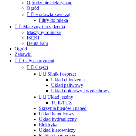
Ogrodzenie elektryczne
Ogród


Hodowla zwierząt
Filtry do mleka


Maszyny i urządzenia
Maszyny rolnicze
ISEKI
Deutz Fahr
Ogród
Zabawki


Cały asortyment


Części


Silnik i osprzęt
Układ chłodzenia
Układ paliwowy
Układ dolotowy i wydechowy


Układ jezdny
TUR/TUZ
Skrzynia biegów i napęd
Układ hamulcowy
Układ hydrauliczny
Elektryka
Układ kierowniczy
Kabina i nadwozie