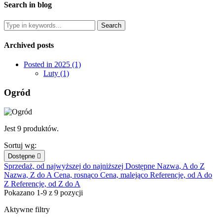
Search in blog
Archived posts
Posted in 2025 (1)
Luty (1)
Ogród
Jest 9 produktów.
Sortuj wg:
Dostępne

Sprzedaż, od najwyższej do najniższej
Dostępne
Nazwa, A do Z
Nazwa, Z do A
Cena, rosnąco
Cena, malejąco
Referencje, od A do
Z
Referencje, od Z do A
Pokazano 1-9 z 9 pozycji
Aktywne filtry