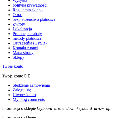
Wysyłka
polityka prywatności
Regulamin sklepu
O nas
bezpieczeństwo płatności
Zwroty
Lokalizacja
Promocje i rabaty
metody płatności
Ostrzeżeńia (GPSR)
Kontakt z nami
Mapa strony
Sklepy
Twoje konto
Twoje konto


Śledzenie zamówienia
Zaloguj się
Utwórz konto
My blog comments
Informacja o sklepie
keyboard_arrow_down
keyboard_arrow_up
Informacja o sklepie