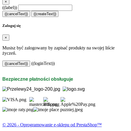
×
((label))
((cancelText))
((createText))
Zaloguj się
×
Musisz być zalogowany by zapisać produkty na swojej liście
życzeń.
((loginText))
((cancelText))
Bezpieczne płatności obsługuje
© 2026 - Oprogramowanie e-sklepu od PrestaShop™