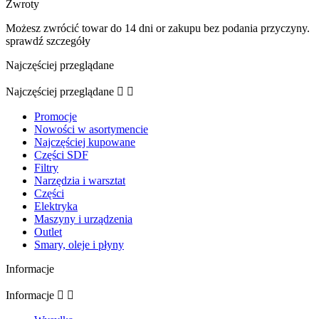
Zwroty
Możesz zwrócić towar do 14 dni or zakupu bez podania przyczyny.
sprawdź szczegóły
Najczęściej przeglądane
Najczęściej przeglądane


Promocje
Nowości w asortymencie
Najczęściej kupowane
Części SDF
Filtry
Narzędzia i warsztat
Części
Elektryka
Maszyny i urządzenia
Outlet
Smary, oleje i płyny
Informacje
Informacje

