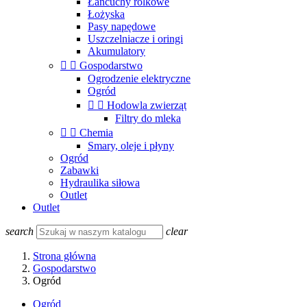
Łańcuchy rolkowe
Łożyska
Pasy napędowe
Uszczelniacze i oringi
Akumulatory


Gospodarstwo
Ogrodzenie elektryczne
Ogród


Hodowla zwierząt
Filtry do mleka


Chemia
Smary, oleje i płyny
Ogród
Zabawki
Hydraulika siłowa
Outlet
Outlet
search
clear
Strona główna
Gospodarstwo
Ogród
Ogród