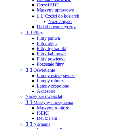
Części SDF
Maszyny uprawowe


Części do kosiarek
Noże / bijaki
Układ pneumatyczny


Filtry
Filtry paliwa
Filtry oleju
Filtry hydrauliki
Filtry kabinowe
Filtry powietrza
Pozostałe filtry


Oświetlenie
Lampy ostrzegawcze
Lampy robocze
Lampy zespolone
Akcesoria
Narzędzia i warsztat


Maszyny i urządzenia
Maszyny rolnicze
ISEKI
Deutz Fahr


Normalia