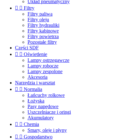
Układ pneumatyczny


Filtry
Filtry paliwa
Filtry oleju
Filtry hydrauliki
Filtry kabinowe
Filtry powietrza
Pozostałe filtry
Części SDF


Oświetlenie
Lampy ostrzegawcze
Lampy robocze
Lampy zespolone
Akcesoria
Narzędzia i warsztat


Normalia
Łańcuchy rolkowe
Łożyska
Pasy napędowe
Uszczelniacze i oringi
Akumulatory


Chemia
Smary, oleje i płyny


Gospodarstwo