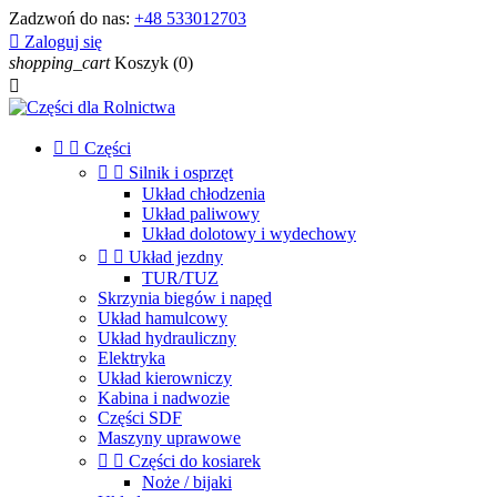
Zadzwoń do nas:
+48 533012703

Zaloguj się
shopping_cart
Koszyk
(0)



Części


Silnik i osprzęt
Układ chłodzenia
Układ paliwowy
Układ dolotowy i wydechowy


Układ jezdny
TUR/TUZ
Skrzynia biegów i napęd
Układ hamulcowy
Układ hydrauliczny
Elektryka
Układ kierowniczy
Kabina i nadwozie
Części SDF
Maszyny uprawowe


Części do kosiarek
Noże / bijaki