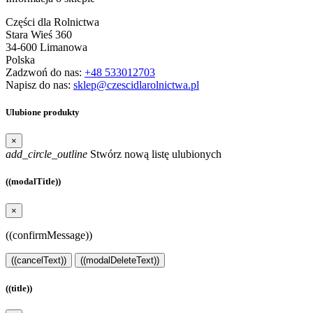
Części dla Rolnictwa
Stara Wieś 360
34-600 Limanowa
Polska
Zadzwoń do nas:
+48 533012703
Napisz do nas:
sklep@czescidlarolnictwa.pl
Ulubione produkty
×
add_circle_outline
Stwórz nową listę ulubionych
((modalTitle))
×
((confirmMessage))
((cancelText))
((modalDeleteText))
((title))