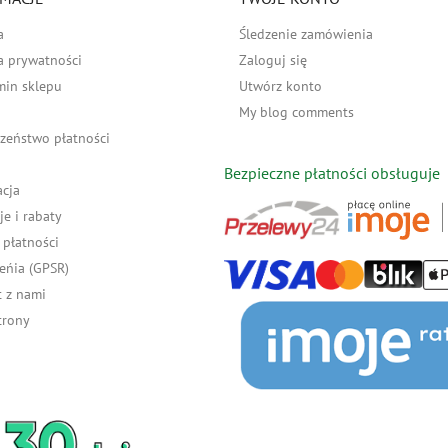
a
Śledzenie zamówienia
a prywatności
Zaloguj się
min sklepu
Utwórz konto
My blog comments
zeństwo płatności
Bezpieczne płatności obsługuje
acja
e i rabaty
płatności
eńia (GPSR)
 z nami
trony