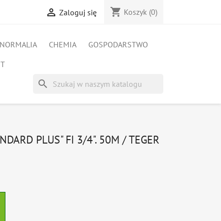
shopping_cart

Koszyk
(0)
Zaloguj się
NORMALIA
CHEMIA
GOSPODARSTWO
ET
search
ARD PLUS" FI 3/4". 50M / TEGER