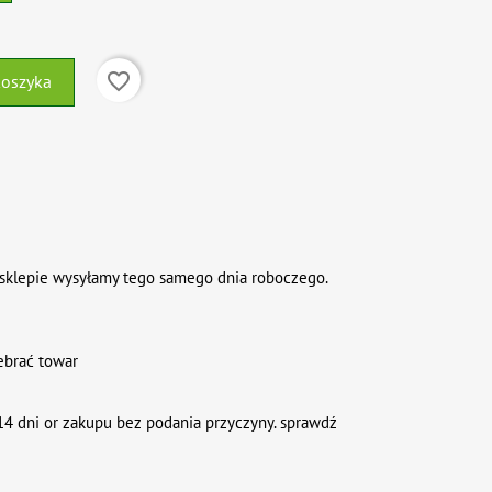
favorite_border
koszyka
sklepie wysyłamy tego samego dnia roboczego.
ebrać towar
4 dni or zakupu bez podania przyczyny. sprawdź