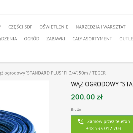
Y
CZĘŚCI SDF
OŚWIETLENIE
NARZĘDZIA I WARSZTAT
ĄDZENIA
OGRÓD
ZABAWKI
CAŁY ASORTYMENT
OUTL
ż ogrodowy "STANDARD PLUS" FI 3/4". 50m / TEGER
WĄŻ OGRODOWY "STAND
200,00 zł
Brutto
phone_callback
Zamów przez telefon
+48 533 012 703