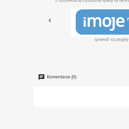
z możliwością rozłożenia spłaty na okres

sprawdź szczegóły
Komentarze (0)