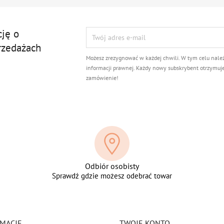
cję o
rzedażach
Możesz zrezygnować w każdej chwili. W tym celu nale
informacji prawnej. Każdy nowy subskrybent otrzymuj
zamówienie!
Odbiór osobisty
Sprawdź gdzie możesz odebrać towar
MACJE
TWOJE KONTO