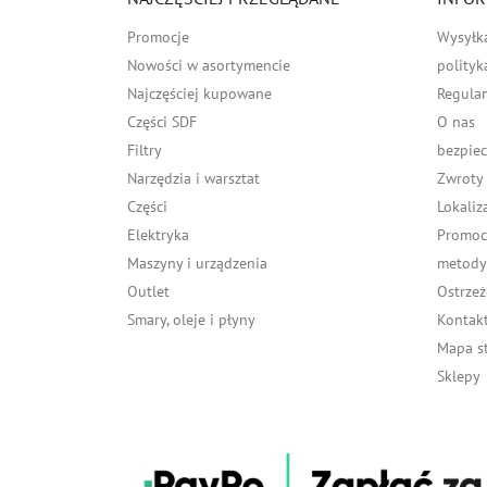
Promocje
Wysyłk
Nowości w asortymencie
polityk
Najczęściej kupowane
Regula
Części SDF
O nas
Filtry
bezpiec
Narzędzia i warsztat
Zwroty
Części
Lokaliz
Elektryka
Promocj
Maszyny i urządzenia
metody 
Outlet
Ostrzeż
Smary, oleje i płyny
Kontakt
Mapa s
Sklepy