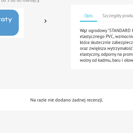
 od 3 do 60 miesięcy.
Opis
Szczegóły prod

Wąż ogrodowy "STANDARD P
elastycznego PVC, wzmocni
która skutecznie zabezpiec
oraz zwiększa wytrzymałość 
elastyczny, odporny na prom
wolny od kadmu, baru i ołow
Na razie nie dodano żadnej recenzji.