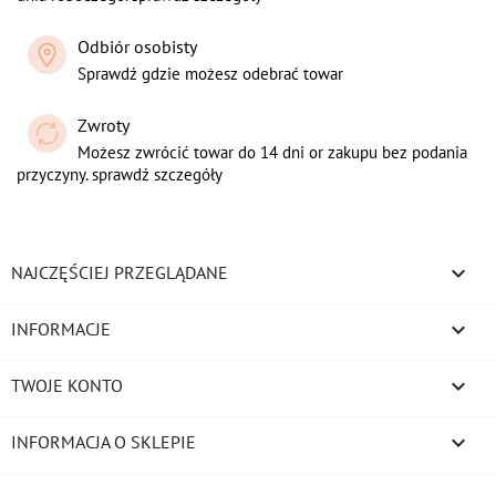
Odbiór osobisty
Sprawdź gdzie możesz odebrać towar
Zwroty
Możesz zwrócić towar do 14 dni or zakupu bez podania
przyczyny. sprawdź szczegóły

NAJCZĘŚCIEJ PRZEGLĄDANE

INFORMACJE

TWOJE KONTO
keyboard_arrow_down
INFORMACJA O SKLEPIE