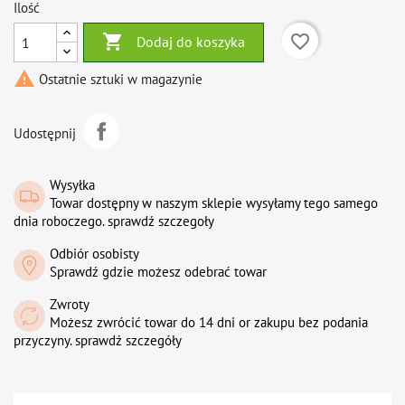
Ilość

favorite_border
Dodaj do koszyka

Ostatnie sztuki w magazynie
Udostępnij
Wysyłka
Towar dostępny w naszym sklepie wysyłamy tego samego
dnia roboczego. sprawdź szczegoły
Odbiór osobisty
Sprawdź gdzie możesz odebrać towar
Zwroty
Możesz zwrócić towar do 14 dni or zakupu bez podania
przyczyny. sprawdź szczegóły