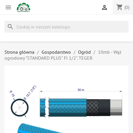
shopping_cart


(0)
search
Strona główna
Gospodarstwo
Ogród
10mb - Wąż
ogrodowy "STANDARD PLUS" FI 1/2". TEGER