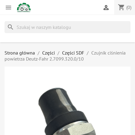
shopping_cart


(0)
search
Strona główna
Części
Części SDF
Czujnik ciśnienia
powietrza Deutz-Fahr 2.7099.320.0/10