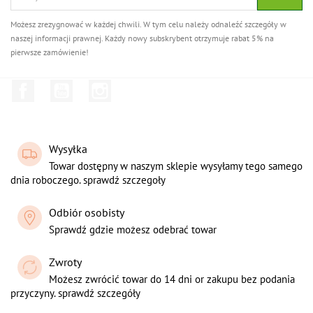
Możesz zrezygnować w każdej chwili. W tym celu należy odnaleźć szczegóły w
naszej informacji prawnej. Każdy nowy subskrybent otrzymuje rabat 5% na
pierwsze zamówienie!
Facebook
YouTube
Instagram
Wysyłka
Towar dostępny w naszym sklepie wysyłamy tego samego
dnia roboczego. sprawdź szczegoły
Odbiór osobisty
Sprawdź gdzie możesz odebrać towar
Zwroty
Możesz zwrócić towar do 14 dni or zakupu bez podania
przyczyny. sprawdź szczegóły