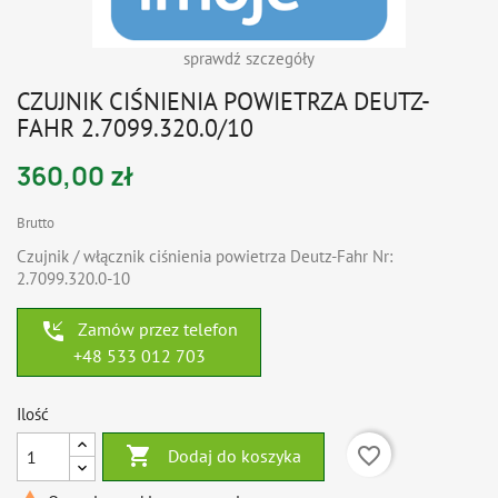
sprawdź szczegóły
CZUJNIK CIŚNIENIA POWIETRZA DEUTZ-
FAHR 2.7099.320.0/10
360,00 zł
Brutto
Czujnik / włącznik ciśnienia powietrza Deutz-Fahr Nr:
2.7099.320.0-10
phone_callback
Zamów przez telefon
+48 533 012 703
Ilość

favorite_border
Dodaj do koszyka