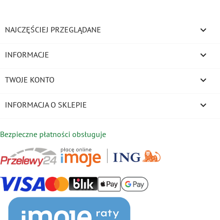

NAJCZĘŚCIEJ PRZEGLĄDANE

INFORMACJE

TWOJE KONTO
keyboard_arrow_down
INFORMACJA O SKLEPIE
Bezpieczne płatności obsługuje