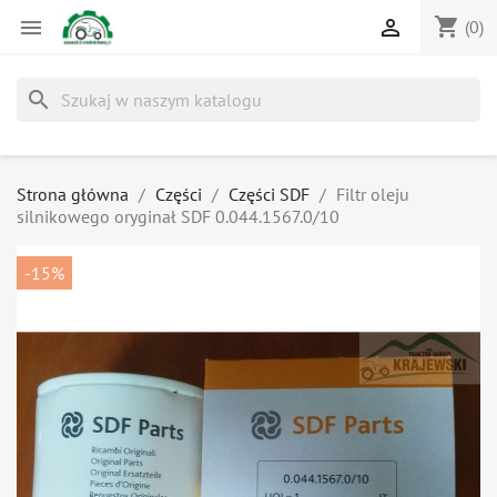
shopping_cart


(0)
search
Strona główna
Części
Części SDF
Filtr oleju
silnikowego oryginał SDF 0.044.1567.0/10
-15%