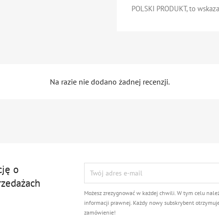
POLSKI PRODUKT, to wskazan
Na razie nie dodano żadnej recenzji.
cję o
rzedażach
Możesz zrezygnować w każdej chwili. W tym celu nale
informacji prawnej. Każdy nowy subskrybent otrzymuj
zamówienie!