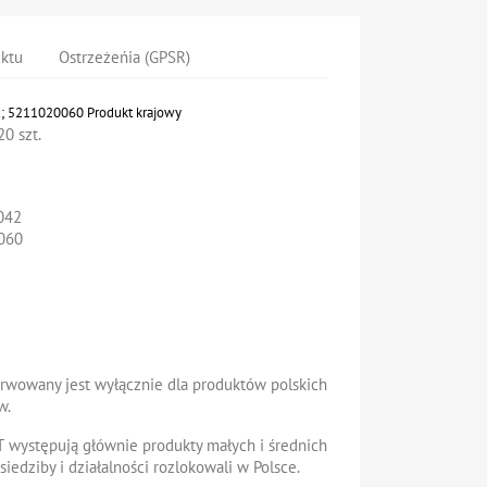
uktu
Ostrzeżeńia (GPSR)
K; 5211020060 Produkt krajowy
0 szt.
042
060
erwowany jest wyłącznie dla produktów polskich
w.
T
występują głównie produkty
małych i średnich
 siedziby i działalności rozlokowali w Polsce.