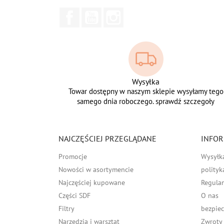
Facebook
YouTube
Instagram
Wysyłka
Towar dostępny w naszym sklepie wysyłamy tego
samego dnia roboczego. sprawdź szczegoły
NAJCZĘŚCIEJ PRZEGLĄDANE
INFOR
Promocje
Wysyłk
Nowości w asortymencie
polityk
Najczęściej kupowane
Regula
Części SDF
O nas
Filtry
bezpiec
Narzędzia i warsztat
Zwroty