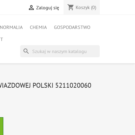
shopping_cart

Koszyk
(0)
Zaloguj się
NORMALIA
CHEMIA
GOSPODARSTWO
ET
search
WIAZDOWEJ POLSKI 5211020060