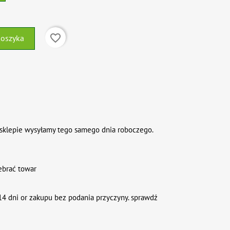
favorite_border
koszyka
sklepie wysyłamy tego samego dnia roboczego.
ebrać towar
4 dni or zakupu bez podania przyczyny. sprawdź