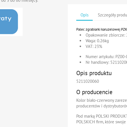
 od 3 do 60 miesięcy.
Opis
Szczegóły prod
Palec zgrabiarki karuzelowej PZ
Opakowanie zbiorcze:
2
Waga:
0.26kg
VAT:
23%
Numer artykułu:
PZ00-
Nr handlowy:
5211020
Opis produktu
5211020060
O producencie
Kolor biało-czerwony zarez
producentów i dystrybutoró
Pod marką
POLSKI PRODUK
POLSKICH firm
, które swoje