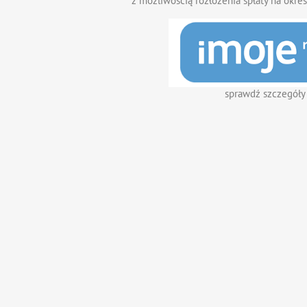
z możliwością rozłożenia spłaty na okres
sprawdź szczegóły