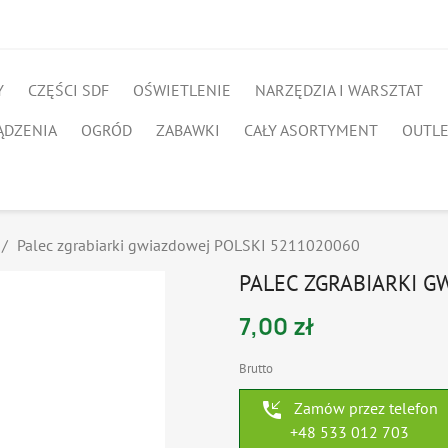
Y
CZĘŚCI SDF
OŚWIETLENIE
NARZĘDZIA I WARSZTAT
ĄDZENIA
OGRÓD
ZABAWKI
CAŁY ASORTYMENT
OUTL
Palec zgrabiarki gwiazdowej POLSKI 5211020060
PALEC ZGRABIARKI G
7,00 zł
Brutto
phone_callback
Zamów przez telefon
+48 533 012 703