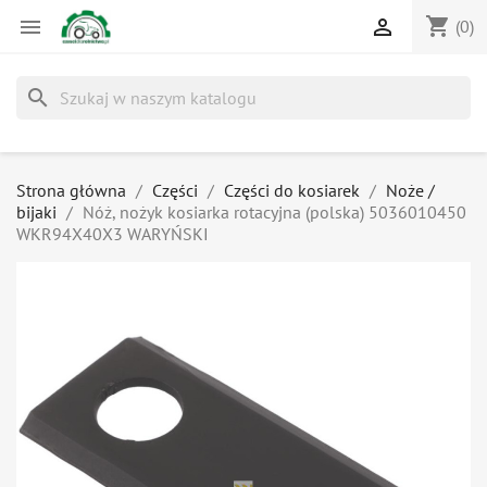
shopping_cart


(0)
search
Strona główna
Części
Części do kosiarek
Noże /
bijaki
Nóż, nożyk kosiarka rotacyjna (polska) 5036010450
WKR94X40X3 WARYŃSKI