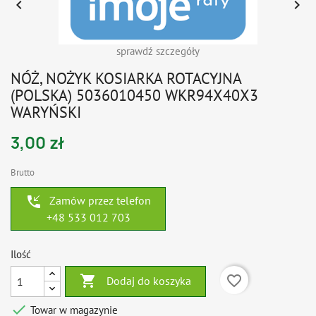


sprawdź szczegóły
NÓŻ, NOŻYK KOSIARKA ROTACYJNA
(POLSKA) 5036010450 WKR94X40X3
WARYŃSKI
3,00 zł
Brutto
phone_callback
Zamów przez telefon
+48 533 012 703
Ilość

favorite_border
Dodaj do koszyka

Towar w magazynie