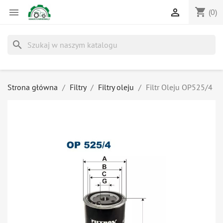
shopping_cart


(0)
search
Strona główna
Filtry
Filtry oleju
Filtr Oleju OP525/4