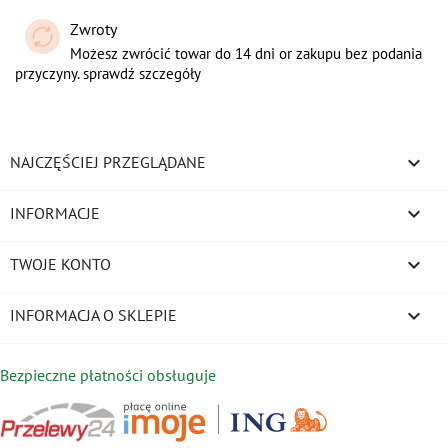
Zwroty
Możesz zwrócić towar do 14 dni or zakupu bez podania
przyczyny. sprawdź szczegóły

NAJCZĘŚCIEJ PRZEGLĄDANE

INFORMACJE

TWOJE KONTO
keyboard_arrow_down
INFORMACJA O SKLEPIE
Bezpieczne płatności obsługuje