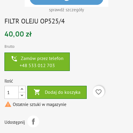
sprawdź szczegóły
FILTR OLEJU OP525/4
40,00 zł
Brutto
phone_callback
Zamów przez telefon
+48 533 012 703
Ilość

favorite_border
Dodaj do koszyka

Ostatnie sztuki w magazynie
Udostępnij