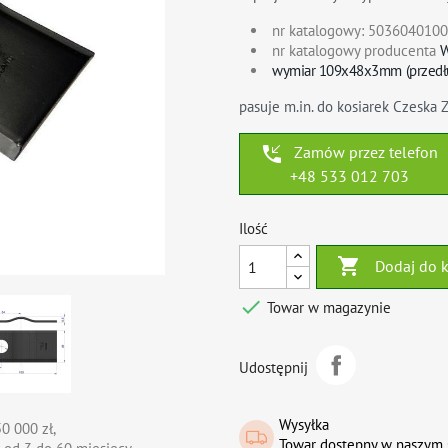
nr katalogowy:
5036040100
nr katalogowy producenta
wymiar
109x48x3mm (przedł
pasuje m.in. do kosiarek Czeska 
phone_callback
Zamów przez telefon
+48 533 012 703
Ilość

Dodaj do 

Towar w magazynie
Udostępnij
Wysyłka
0 000 zł,
Towar dostępny w naszym 