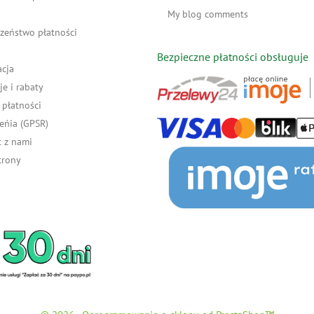
My blog comments
zeństwo płatności
Bezpieczne płatności obsługuje
acja
e i rabaty
płatności
eńia (GPSR)
 z nami
trony