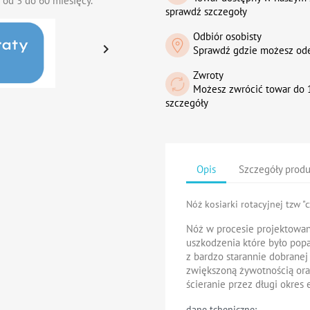
 od 3 do 60 miesięcy.
sprawdź szczegoły
Odbiór osobisty

Sprawdź gdzie możesz od
Zwroty
Możesz zwrócić towar do 1
szczegóły
Opis
Szczegóły prod
Nóż kosiarki rotacyjnej tzw "c
Nóż w procesie projektowan
uszkodzenia które było pop
z bardzo starannie dobranej
zwiększoną żywotnością ora
ścieranie przez długi okres e
dane tcheniczne: