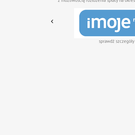
z możliwością rozłożenia spłaty na okres

sprawdź szczegóły