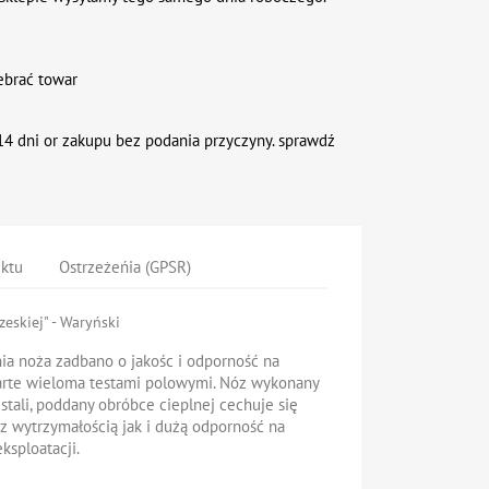
ebrać towar
4 dni or zakupu bez podania przyczyny. sprawdź
uktu
Ostrzeżeńia (GPSR)
zeskiej" - Waryński
ia noża zadbano o jakośc i odporność na
arte wieloma testami polowymi.
Nóz wykonany
 stali, poddany obróbce cieplnej
cechuje się
z wytrzymałością jak i dużą odporność na
ksploatacji.