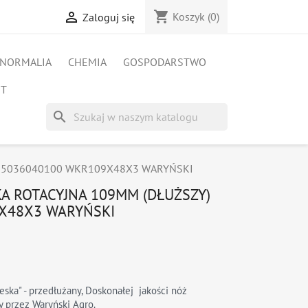
shopping_cart

Koszyk
(0)
Zaloguj się
NORMALIA
CHEMIA
GOSPODARSTWO
ET
search
szy) 5036040100 WKR109X48X3 WARYŃSKI
KA ROTACYJNA 109MM (DŁUŻSZY)
X48X3 WARYŃSKI
eska" - przedłużany, Doskonałej jakości nóż
 przez Waryński Agro.