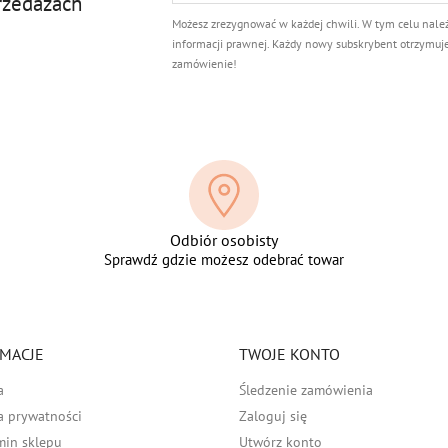
rzedażach
Możesz zrezygnować w każdej chwili. W tym celu nale
informacji prawnej. Każdy nowy subskrybent otrzymuj
zamówienie!
Odbiór osobisty
Sprawdź gdzie możesz odebrać towar
MACJE
TWOJE KONTO
a
Śledzenie zamówienia
a prywatności
Zaloguj się
min sklepu
Utwórz konto