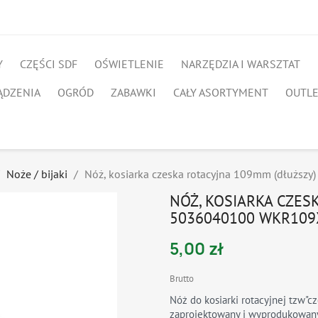
Y
CZĘŚCI SDF
OŚWIETLENIE
NARZĘDZIA I WARSZTAT
ĄDZENIA
OGRÓD
ZABAWKI
CAŁY ASORTYMENT
OUTL
Noże / bijaki
Nóż, kosiarka czeska rotacyjna 109mm (dłuż
NÓŻ, KOSIARKA CZES
5036040100 WKR109
5,00 zł
Brutto
Nóż do kosiarki rotacyjnej tzw"cz
zaprojektowany i wyprodukowany