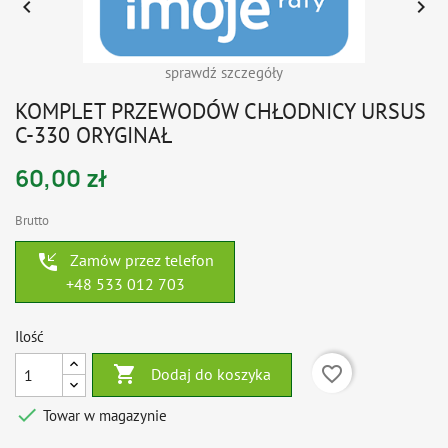


sprawdź szczegóły
KOMPLET PRZEWODÓW CHŁODNICY URSUS
C-330 ORYGINAŁ
60,00 zł
Brutto
phone_callback
Zamów przez telefon
+48 533 012 703
Ilość

favorite_border
Dodaj do koszyka

Towar w magazynie