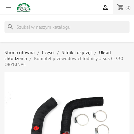
shopping_cart


(0)
search
Strona główna
Części
Silnik i osprzęt
Układ
chłodzenia
Komplet przewodów chłodnicy Ursus C-330
ORYGINAŁ