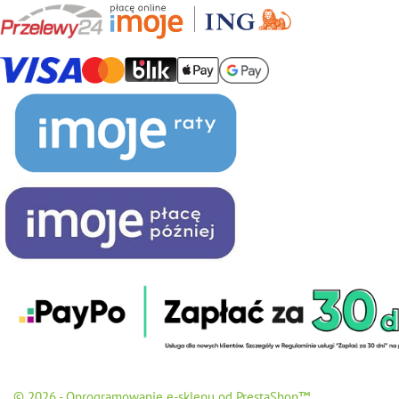
© 2026 - Oprogramowanie e-sklepu od PrestaShop™