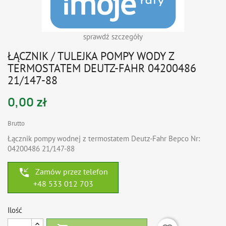
sprawdź szczegóły
ŁĄCZNIK / TULEJKA POMPY WODY Z
TERMOSTATEM DEUTZ-FAHR 04200486
21/147-88
0,00 zł
Brutto
Łącznik pompy wodnej z termostatem Deutz-Fahr Bepco Nr:
04200486 21/147-88
phone_callback
Zamów przez telefon
+48 533 012 703
Ilość