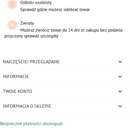
Odbiór osobisty
Sprawdź gdzie możesz odebrać towar
Zwroty
Możesz zwrócić towar do 14 dni or zakupu bez podania
przyczyny. sprawdź szczegóły

NAJCZĘŚCIEJ PRZEGLĄDANE

INFORMACJE

TWOJE KONTO
keyboard_arrow_down
INFORMACJA O SKLEPIE
Bezpieczne płatności obsługuje