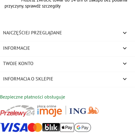
przyczyny. sprawdź szczegóły

NAJCZĘŚCIEJ PRZEGLĄDANE

INFORMACJE

TWOJE KONTO
keyboard_arrow_down
INFORMACJA O SKLEPIE
Bezpieczne płatności obsługuje