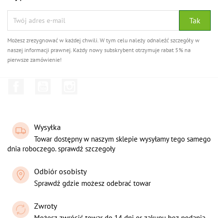
Możesz zrezygnować w każdej chwili. W tym celu należy odnaleźć szczegóły w
naszej informacji prawnej. Każdy nowy subskrybent otrzymuje rabat 5% na
pierwsze zamówienie!
Facebook
YouTube
Instagram
Wysyłka
Towar dostępny w naszym sklepie wysyłamy tego samego
dnia roboczego. sprawdź szczegoły
Odbiór osobisty
Sprawdź gdzie możesz odebrać towar
Zwroty
Możesz zwrócić towar do 14 dni or zakupu bez podania