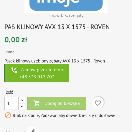
sprawdź szczegóły
PAS KLINOWY AVX 13 X 1575 - ROVEN
0,00 zł
Brutto
Pasek klinowy uzębiony zębaty AVX 13 x 1575 - Roven
phone_callback
Zamów przez telefon
+48 533 012 703
Ilość

favorite_border
Dodaj do koszyka

Brak na stanie, Zadzwoń aby dowiedzieć się o dostawie