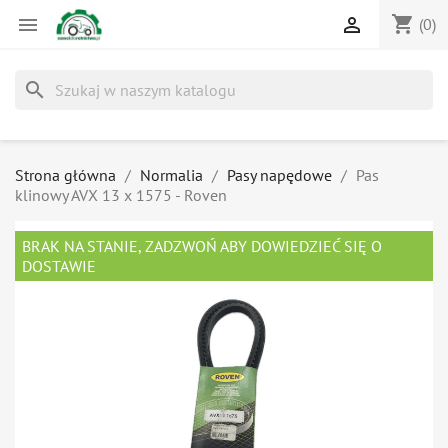
shopping_cart


(0)
search
Strona główna
Normalia
Pasy napędowe
Pas
klinowy AVX 13 x 1575 - Roven
BRAK NA STANIE, ZADZWOŃ ABY DOWIEDZIEĆ SIĘ O
DOSTAWIE