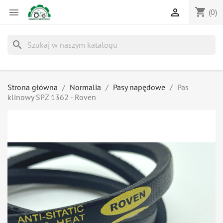
shopping_cart


(0)
search
Strona główna
Normalia
Pasy napędowe
Pas
klinowy SPZ 1362 - Roven