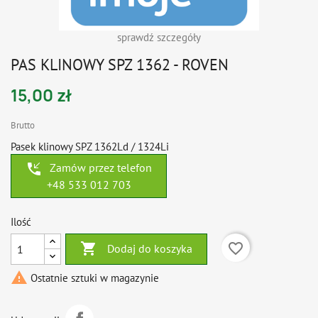
sprawdź szczegóły
PAS KLINOWY SPZ 1362 - ROVEN
15,00 zł
Brutto
Pasek klinowy SPZ 1362Ld / 1324Li
phone_callback
Zamów przez telefon
+48 533 012 703
Ilość

favorite_border
Dodaj do koszyka

Ostatnie sztuki w magazynie