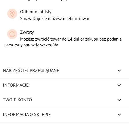
Odbiór osobisty
Sprawdź gdzie możesz odebrać towar
Zwroty
Możesz zwrócić towar do 14 dni or zakupu bez podania
przyczyny. sprawdź szczegóły

NAJCZĘŚCIEJ PRZEGLĄDANE

INFORMACJE

TWOJE KONTO
keyboard_arrow_down
INFORMACJA O SKLEPIE