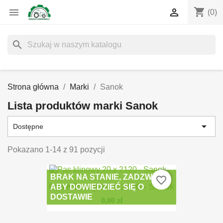
shopping_cart


(0)
search
Strona główna
Marki
Sanok
Lista produktów marki Sanok

Dostępne
Pokazano 1-14 z 91 pozycji
BRAK NA STANIE, ZADZWOŃ
favorite_border
Pas Klinowy 20 X 2120 - Sanok
ABY DOWIEDZIEĆ SIĘ O
DOSTAWIE
0,00 zł