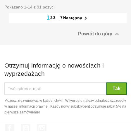
Pokazano 1-14 z 91 pozycji
1

2
3
…
7
Następny

Powrót do góry
Otrzymuj informację o nowościach i
wyprzedażach
Możesz zrezygnować w każdej chwili. W tym celu należy odnaleźć szczegóły
w naszej informacji prawnej. Każdy nowy subskrybent otrzymuje rabat 5% na
pierwsze zamówienie!
Facebook
YouTube
Instagram