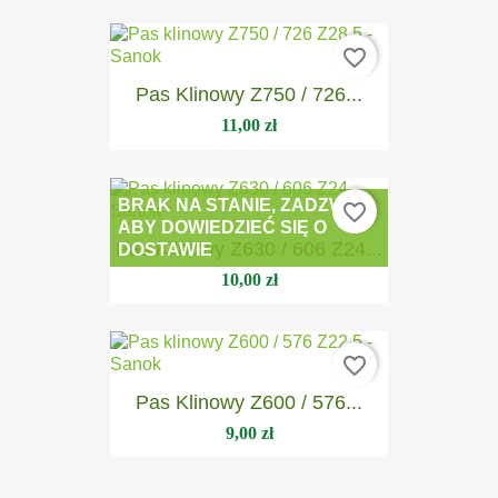
favorite_border
Pas Klinowy Z750 / 726...
11,00 zł
BRAK NA STANIE, ZADZWOŃ
favorite_border
ABY DOWIEDZIEĆ SIĘ O
Pas Klinowy Z630 / 606 Z24...
DOSTAWIE
10,00 zł
favorite_border
Pas Klinowy Z600 / 576...
9,00 zł