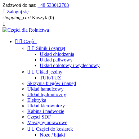
Zadzwoń do nas:
+48 533012703

Zaloguj się
shopping_cart
Koszyk
(0)



Części


Silnik i osprzęt
Układ chłodzenia
Układ paliwowy
Układ dolotowy i wydechowy


Układ jezdny
TUR/TUZ
Skrzynia biegów i napęd
Układ hamulcowy
Układ hydrauliczny
Elektryka
Układ kierowniczy
Kabina i nadwozie
Części SDF
Maszyny uprawowe


Części do kosiarek
Noże / bijaki