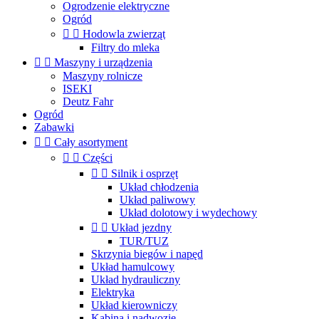
Ogrodzenie elektryczne
Ogród


Hodowla zwierząt
Filtry do mleka


Maszyny i urządzenia
Maszyny rolnicze
ISEKI
Deutz Fahr
Ogród
Zabawki


Cały asortyment


Części


Silnik i osprzęt
Układ chłodzenia
Układ paliwowy
Układ dolotowy i wydechowy


Układ jezdny
TUR/TUZ
Skrzynia biegów i napęd
Układ hamulcowy
Układ hydrauliczny
Elektryka
Układ kierowniczy
Kabina i nadwozie