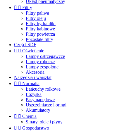
Układ pneumatyczny


Filtry
Filtry paliwa
Filtry oleju
Filtry hydrauliki
Filtry kabinowe
Filtry powietrza
Pozostałe filtry
Części SDF


Oświetlenie
Lampy ostrzegawcze
Lampy robocze
Lampy zespolone
Akcesoria
Narzędzia i warsztat


Normalia
Łańcuchy rolkowe
Łożyska
Pasy napędowe
Uszczelniacze i oringi
Akumulatory


Chemia
Smary, oleje i płyny


Gospodarstwo