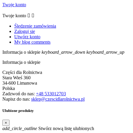
Twoje konto
Twoje konto


Śledzenie zamówienia
Zaloguj się
Utwórz konto
My blog comments
Informacja o sklepie
keyboard_arrow_down
keyboard_arrow_up
Informacja o sklepie
Części dla Rolnictwa
Stara Wieś 360
34-600 Limanowa
Polska
Zadzwoń do nas:
+48 533012703
Napisz do nas:
sklep@czescidlarolnictwa.pl
Ulubione produkty
×
add_circle_outline
Stwórz nową listę ulubionych