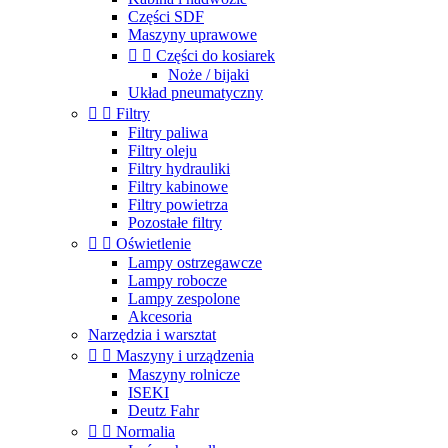
Części SDF
Maszyny uprawowe


Części do kosiarek
Noże / bijaki
Układ pneumatyczny


Filtry
Filtry paliwa
Filtry oleju
Filtry hydrauliki
Filtry kabinowe
Filtry powietrza
Pozostałe filtry


Oświetlenie
Lampy ostrzegawcze
Lampy robocze
Lampy zespolone
Akcesoria
Narzędzia i warsztat


Maszyny i urządzenia
Maszyny rolnicze
ISEKI
Deutz Fahr


Normalia