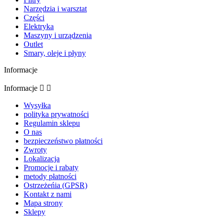
Narzędzia i warsztat
Części
Elektryka
Maszyny i urządzenia
Outlet
Smary, oleje i płyny
Informacje
Informacje


Wysyłka
polityka prywatności
Regulamin sklepu
O nas
bezpieczeństwo płatności
Zwroty
Lokalizacja
Promocje i rabaty
metody płatności
Ostrzeżeńia (GPSR)
Kontakt z nami
Mapa strony
Sklepy