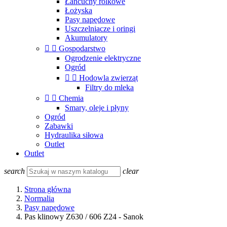
Łańcuchy rolkowe
Łożyska
Pasy napędowe
Uszczelniacze i oringi
Akumulatory


Gospodarstwo
Ogrodzenie elektryczne
Ogród


Hodowla zwierząt
Filtry do mleka


Chemia
Smary, oleje i płyny
Ogród
Zabawki
Hydraulika siłowa
Outlet
Outlet
search
clear
Strona główna
Normalia
Pasy napędowe
Pas klinowy Z630 / 606 Z24 - Sanok