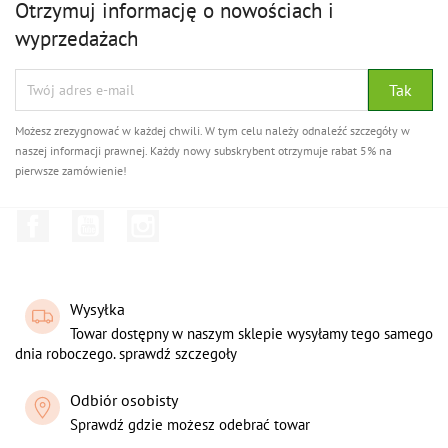
Otrzymuj informację o nowościach i
wyprzedażach
Możesz zrezygnować w każdej chwili. W tym celu należy odnaleźć szczegóły w
naszej informacji prawnej. Każdy nowy subskrybent otrzymuje rabat 5% na
pierwsze zamówienie!
Facebook
YouTube
Instagram
Wysyłka
Towar dostępny w naszym sklepie wysyłamy tego samego
dnia roboczego. sprawdź szczegoły
Odbiór osobisty
Sprawdź gdzie możesz odebrać towar