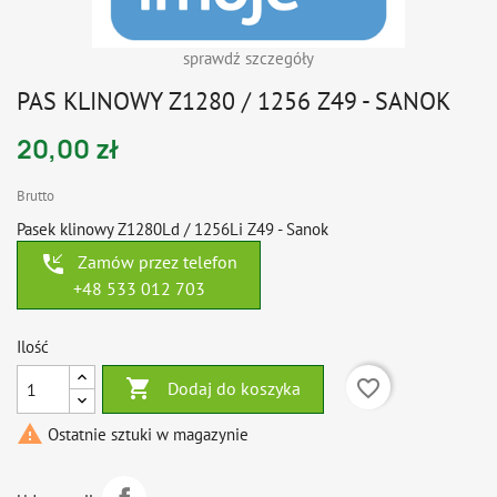
sprawdź szczegóły
PAS KLINOWY Z1280 / 1256 Z49 - SANOK
20,00 zł
Brutto
Pasek klinowy Z1280Ld / 1256Li Z49 - Sanok
phone_callback
Zamów przez telefon
+48 533 012 703
Ilość

favorite_border
Dodaj do koszyka

Ostatnie sztuki w magazynie