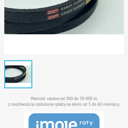
Płatność ratalna od 300 do 50 000 zł,
z możliwością rozłożenia spłaty na okres od 3 do 60 miesięcy.