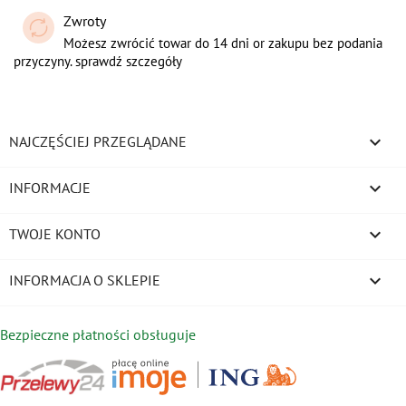
Zwroty
Możesz zwrócić towar do 14 dni or zakupu bez podania
przyczyny. sprawdź szczegóły

NAJCZĘŚCIEJ PRZEGLĄDANE

INFORMACJE

TWOJE KONTO
keyboard_arrow_down
INFORMACJA O SKLEPIE
Bezpieczne płatności obsługuje