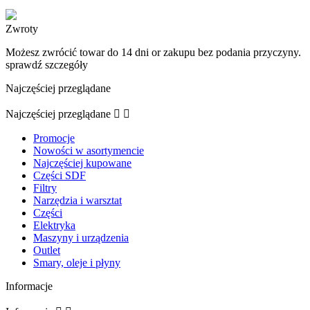
Zwroty
Możesz zwrócić towar do 14 dni or zakupu bez podania przyczyny.
sprawdź szczegóły
Najczęściej przeglądane
Najczęściej przeglądane


Promocje
Nowości w asortymencie
Najczęściej kupowane
Części SDF
Filtry
Narzędzia i warsztat
Części
Elektryka
Maszyny i urządzenia
Outlet
Smary, oleje i płyny
Informacje