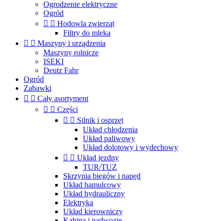
Ogrodzenie elektryczne
Ogród


Hodowla zwierząt
Filtry do mleka


Maszyny i urządzenia
Maszyny rolnicze
ISEKI
Deutz Fahr
Ogród
Zabawki


Cały asortyment


Części


Silnik i osprzęt
Układ chłodzenia
Układ paliwowy
Układ dolotowy i wydechowy


Układ jezdny
TUR/TUZ
Skrzynia biegów i napęd
Układ hamulcowy
Układ hydrauliczny
Elektryka
Układ kierowniczy
Kabina i nadwozie