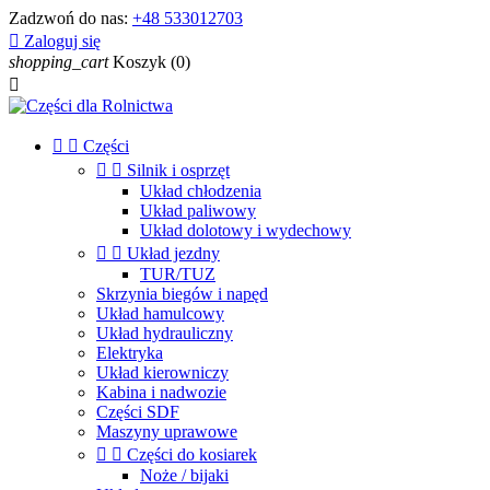
Zadzwoń do nas:
+48 533012703

Zaloguj się
shopping_cart
Koszyk
(0)



Części


Silnik i osprzęt
Układ chłodzenia
Układ paliwowy
Układ dolotowy i wydechowy


Układ jezdny
TUR/TUZ
Skrzynia biegów i napęd
Układ hamulcowy
Układ hydrauliczny
Elektryka
Układ kierowniczy
Kabina i nadwozie
Części SDF
Maszyny uprawowe


Części do kosiarek
Noże / bijaki