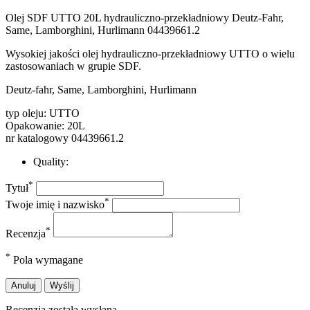
Olej SDF UTTO 20L hydrauliczno-przekładniowy Deutz-Fahr,
Same, Lamborghini, Hurlimann 04439661.2
Wysokiej jakości olej hydrauliczno-przekładniowy UTTO o wielu
zastosowaniach w grupie SDF.
Deutz-fahr, Same, Lamborghini, Hurlimann
typ oleju: UTTO
Opakowanie: 20L
nr katalogowy 04439661.2
Quality:
*
Tytuł
*
Twoje imię i nazwisko
*
Recenzja
*
Pola wymagane
Anuluj
Wyślij
Recenzja została wysłana