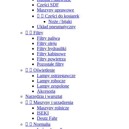
Części SDF
Maszyny uprawowe


Części do kosiarek
Noże / bijaki
Układ pneumatyczny


Filtry
Filtry paliwa
Filtry oleju
Filtry hydrauliki
Filtry kabinowe
Filtry powietrza
Pozostałe filtry


Oświetlenie
Lampy ostrzegawcze
Lampy robocze
Lampy zespolone
Akcesoria
Narzędzia i warsztat


Maszyny i urządzenia
Maszyny rolnicze
ISEKI
Deutz Fahr


Normalia