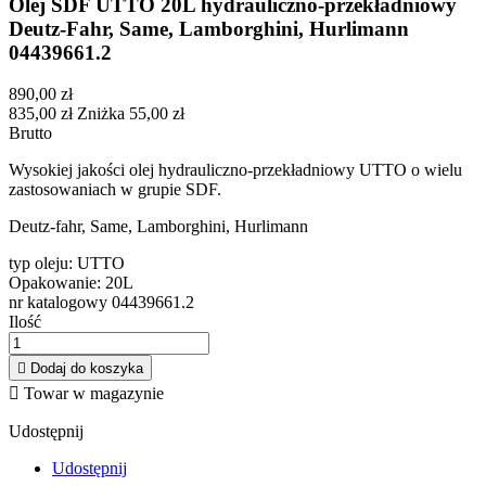
Olej SDF UTTO 20L hydrauliczno-przekładniowy
Deutz-Fahr, Same, Lamborghini, Hurlimann
04439661.2
890,00 zł
835,00 zł
Zniżka 55,00 zł
Brutto
Wysokiej jakości olej hydrauliczno-przekładniowy UTTO o wielu
zastosowaniach w grupie SDF.
Deutz-fahr, Same, Lamborghini, Hurlimann
typ oleju: UTTO
Opakowanie: 20L
nr katalogowy 04439661.2
Ilość

Dodaj do koszyka

Towar w magazynie
Udostępnij
Udostępnij