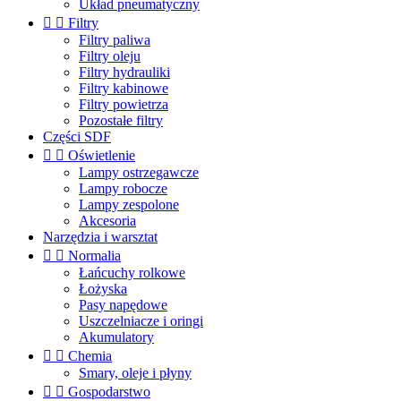
Układ pneumatyczny


Filtry
Filtry paliwa
Filtry oleju
Filtry hydrauliki
Filtry kabinowe
Filtry powietrza
Pozostałe filtry
Części SDF


Oświetlenie
Lampy ostrzegawcze
Lampy robocze
Lampy zespolone
Akcesoria
Narzędzia i warsztat


Normalia
Łańcuchy rolkowe
Łożyska
Pasy napędowe
Uszczelniacze i oringi
Akumulatory


Chemia
Smary, oleje i płyny


Gospodarstwo