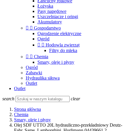
Łańcuchy rolkowe
Łożyska
Pasy napędowe
Uszczelniacze i oringi
Akumulatory


Gospodarstwo
Ogrodzenie elektryczne
Ogród


Hodowla zwierząt
Filtry do mleka


Chemia
Smary, oleje i płyny
Ogród
Zabawki
Hydraulika siłowa
Outlet
Outlet
search
clear
Strona główna
Chemia
Smary, oleje i płyny
Olej SDF UTTO 20L hydrauliczno-przekładniowy Deutz-
Fahr, Same, Lamborghini, Hurlimann 04439661.2