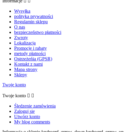
Informacje


Wysyłka
polityka prywatności
Regulamin sklepu
O nas
bezpieczeństwo płatności
Zwroty
Lokalizacja
Promocje i rabaty
metody płatności
Ostrzeżeńia (GPSR)
Kontakt z nami
Mapa strony
Sklepy
Twoje konto
Twoje konto


Śledzenie zamówienia
Zaloguj się
Utwórz konto
My blog comments
Informacja o sklepie
keyboard_arrow_down
keyboard_arrow_up