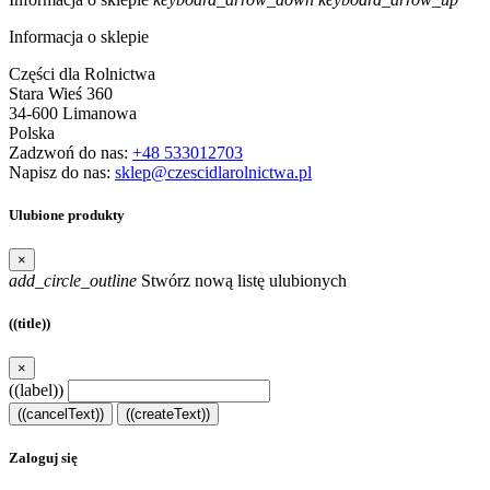
Informacja o sklepie
Części dla Rolnictwa
Stara Wieś 360
34-600 Limanowa
Polska
Zadzwoń do nas:
+48 533012703
Napisz do nas:
sklep@czescidlarolnictwa.pl
Ulubione produkty
×
add_circle_outline
Stwórz nową listę ulubionych
((title))
×
((label))
((cancelText))
((createText))
Zaloguj się