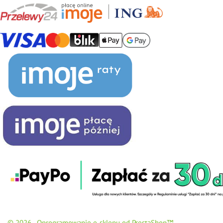
© 2026 - Oprogramowanie e-sklepu od PrestaShop™