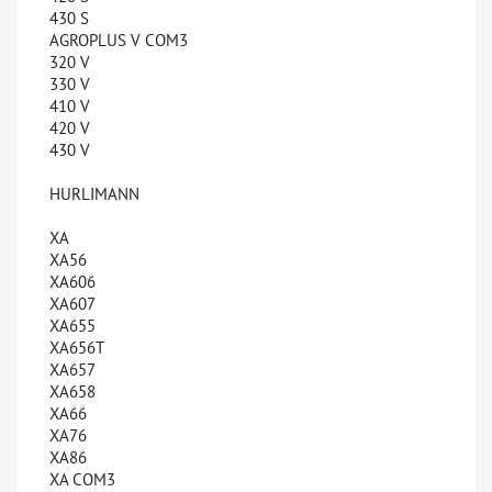
430 S
AGROPLUS V COM3
320 V
330 V
410 V
420 V
430 V
HURLIMANN
XA
XA56
XA606
XA607
XA655
XA656T
XA657
XA658
XA66
XA76
XA86
XA COM3