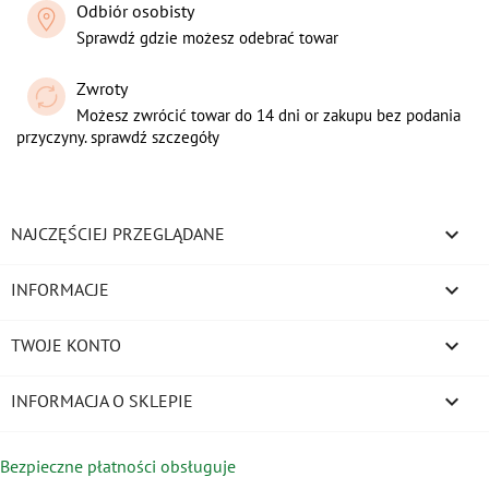
Odbiór osobisty
Sprawdź gdzie możesz odebrać towar
Zwroty
Możesz zwrócić towar do 14 dni or zakupu bez podania
przyczyny. sprawdź szczegóły

NAJCZĘŚCIEJ PRZEGLĄDANE

INFORMACJE

TWOJE KONTO
keyboard_arrow_down
INFORMACJA O SKLEPIE
Bezpieczne płatności obsługuje