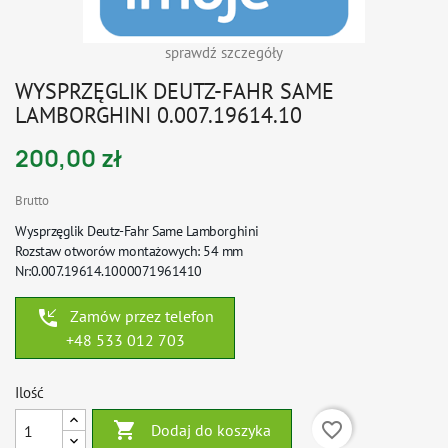
sprawdź szczegóły
WYSPRZĘGLIK DEUTZ-FAHR SAME
LAMBORGHINI 0.007.19614.10
200,00 zł
Brutto
Wysprzęglik Deutz-Fahr Same Lamborghini
Rozstaw otworów montażowych: 54 mm
Nr:
0.007.19614.10
00071961410
phone_callback
Zamów przez telefon
+48 533 012 703
Ilość

favorite_border
Dodaj do koszyka