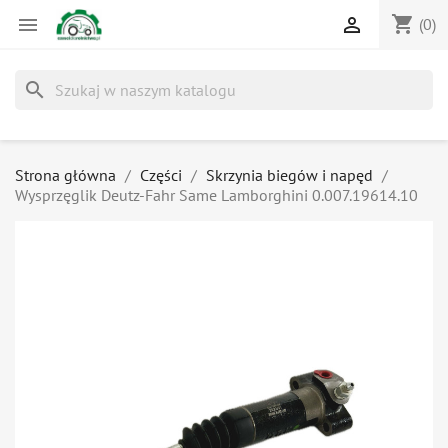
shopping_cart


(0)
search
Strona główna
Części
Skrzynia biegów i napęd
Wysprzęglik Deutz-Fahr Same Lamborghini 0.007.19614.10