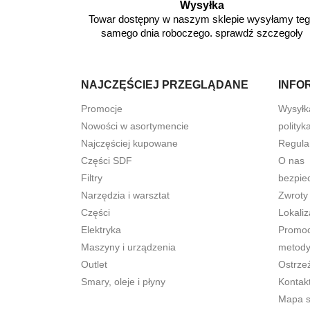
Wysyłka
Towar dostępny w naszym sklepie wysyłamy te
samego dnia roboczego. sprawdź szczegoły
NAJCZĘŚCIEJ PRZEGLĄDANE
INFO
Promocje
Wysyłk
Nowości w asortymencie
polityk
Najczęściej kupowane
Regula
Części SDF
O nas
Filtry
bezpie
Narzędzia i warsztat
Zwroty
Części
Lokaliz
Elektryka
Promocj
Maszyny i urządzenia
metody
Outlet
Ostrze
Smary, oleje i płyny
Kontak
Mapa s