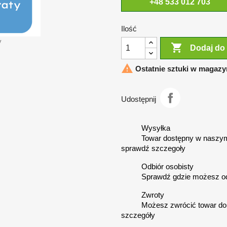
+48 533 012 703
Ilość
y

Dodaj do

Ostatnie sztuki w magazy
Udostępnij
Wysyłka
Towar dostępny w naszym
sprawdź szczegoły
Odbiór osobisty
Sprawdź gdzie możesz o
Zwroty
Możesz zwrócić towar do 
szczegóły