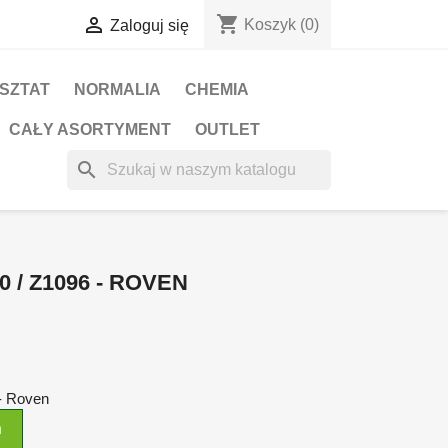
shopping_cart

Koszyk
(0)
Zaloguj się
RSZTAT
NORMALIA
CHEMIA
CAŁY ASORTYMENT
OUTLET
search
 / Z1096 - ROVEN
- Roven
n