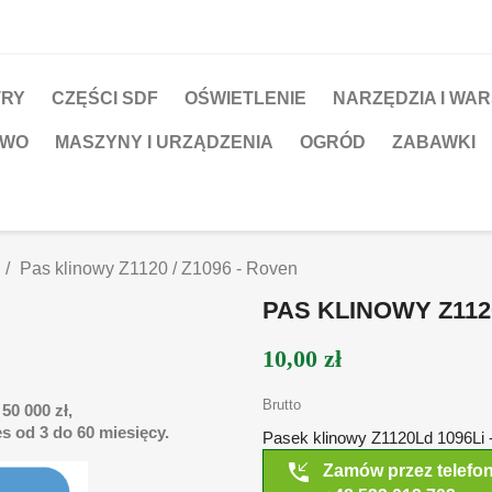
TRY
CZĘŚCI SDF
OŚWIETLENIE
NARZĘDZIA I WA
TWO
MASZYNY I URZĄDZENIA
OGRÓD
ZABAWKI
Pas klinowy Z1120 / Z1096 - Roven
PAS KLINOWY Z1120
10,00 zł
Brutto
50 000 zł,
s od 3 do 60 miesięcy.
Pasek klinowy Z1120Ld 1096Li 
phone_callback
Zamów przez telefo