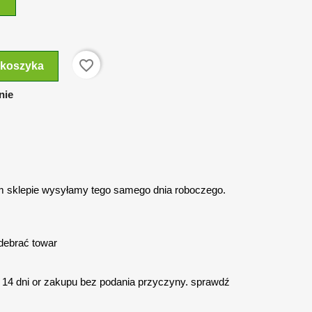
favorite_border
 koszyka
nie
 sklepie wysyłamy tego samego dnia roboczego.
debrać towar
14 dni or zakupu bez podania przyczyny. sprawdź