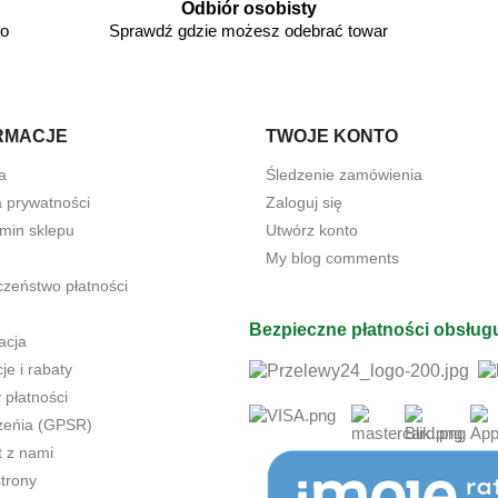
Odbiór osobisty
go
Sprawdź gdzie możesz odebrać towar
RMACJE
TWOJE KONTO
a
Śledzenie zamówienia
a prywatności
Zaloguj się
min sklepu
Utwórz konto
My blog comments
czeństwo płatności
Bezpieczne płatności obsług
acja
e i rabaty
 płatności
żeńia (GPSR)
t z nami
trony