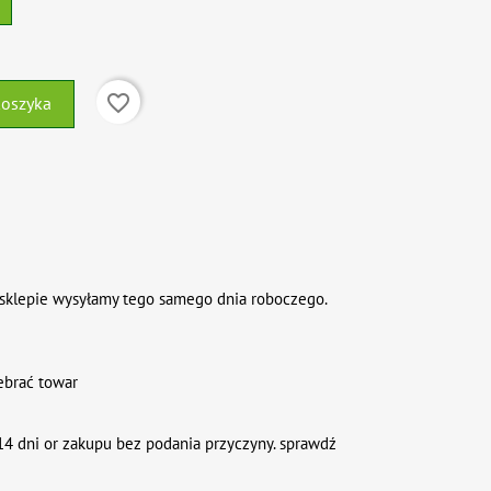
favorite_border
koszyka
sklepie wysyłamy tego samego dnia roboczego.
ebrać towar
4 dni or zakupu bez podania przyczyny. sprawdź