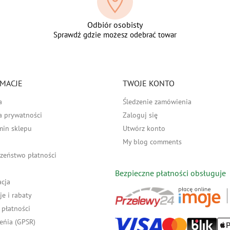
Odbiór osobisty
Sprawdź gdzie możesz odebrać towar
MACJE
TWOJE KONTO
a
Śledzenie zamówienia
a prywatności
Zaloguj się
min sklepu
Utwórz konto
My blog comments
zeństwo płatności
Bezpieczne płatności obsługuje
acja
e i rabaty
płatności
eńia (GPSR)