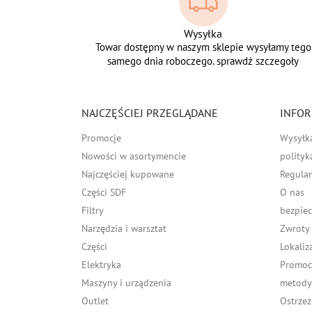
Wysyłka
Towar dostępny w naszym sklepie wysyłamy tego
samego dnia roboczego. sprawdź szczegoły
NAJCZĘŚCIEJ PRZEGLĄDANE
INFOR
Promocje
Wysyłk
Nowości w asortymencie
polityk
Najczęściej kupowane
Regula
Części SDF
O nas
Filtry
bezpiec
Narzędzia i warsztat
Zwroty
Części
Lokaliz
Elektryka
Promocj
Maszyny i urządzenia
metody 
Outlet
Ostrzeż