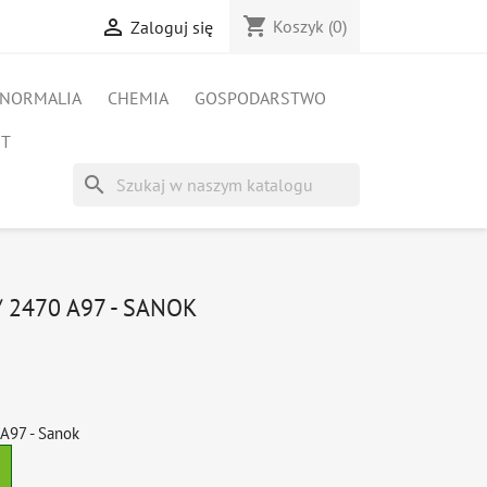
shopping_cart

Koszyk
(0)
Zaloguj się
NORMALIA
CHEMIA
GOSPODARSTWO
ET
search
 2470 A97 - SANOK
A97 - Sanok