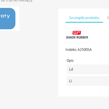
 od 3 do 60 miesięcy.
Szczegóły produktu
O
Indeks
A2500SA
Opis
Ld
Li