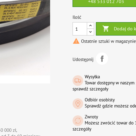
+48 533 012 703
Ilość

Dodaj do 

Ostatnie sztuki w magazynie
Udostępnij
Wysyłka
Towar dostępny w naszym 
sprawdź szczegoły
Odbiór osobisty
Sprawdź gdzie możesz od
Zwroty
Możesz zwrócić towar do 1
szczegóły
0 000 zł,