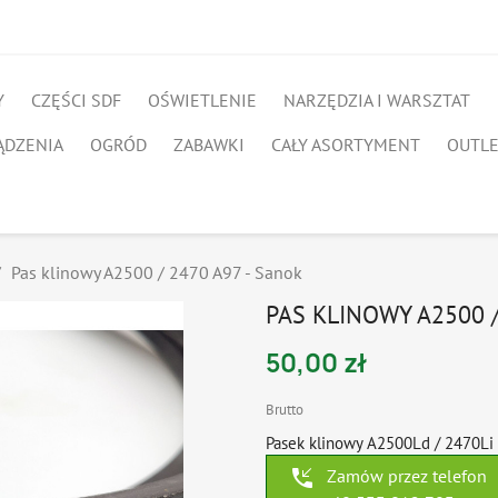
Y
CZĘŚCI SDF
OŚWIETLENIE
NARZĘDZIA I WARSZTAT
ĄDZENIA
OGRÓD
ZABAWKI
CAŁY ASORTYMENT
OUTL
Pas klinowy A2500 / 2470 A97 - Sanok
PAS KLINOWY A2500 /
50,00 zł
Brutto
Pasek klinowy A2500Ld / 2470Li 
phone_callback
Zamów przez telefon