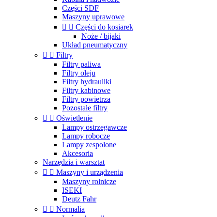
Części SDF
Maszyny uprawowe


Części do kosiarek
Noże / bijaki
Układ pneumatyczny


Filtry
Filtry paliwa
Filtry oleju
Filtry hydrauliki
Filtry kabinowe
Filtry powietrza
Pozostałe filtry


Oświetlenie
Lampy ostrzegawcze
Lampy robocze
Lampy zespolone
Akcesoria
Narzędzia i warsztat


Maszyny i urządzenia
Maszyny rolnicze
ISEKI
Deutz Fahr


Normalia