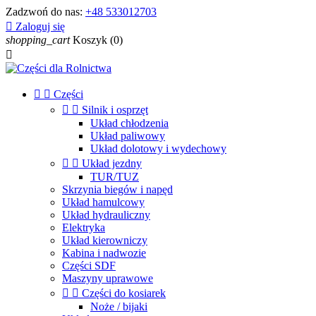
Zadzwoń do nas:
+48 533012703

Zaloguj się
shopping_cart
Koszyk
(0)



Części


Silnik i osprzęt
Układ chłodzenia
Układ paliwowy
Układ dolotowy i wydechowy


Układ jezdny
TUR/TUZ
Skrzynia biegów i napęd
Układ hamulcowy
Układ hydrauliczny
Elektryka
Układ kierowniczy
Kabina i nadwozie
Części SDF
Maszyny uprawowe


Części do kosiarek
Noże / bijaki