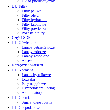
Układ pneumatyczny


Filtry
Filtry paliwa
Filtry oleju
Filtry hydrauliki
Filtry kabinowe
Filtry powietrza
Pozostałe filtry
Części SDF


Oświetlenie
Lampy ostrzegawcze
Lampy robocze
Lampy zespolone
Akcesoria
Narzędzia i warsztat


Normalia
Łańcuchy rolkowe
Łożyska
Pasy napędowe
Uszczelniacze i oringi
Akumulatory


Chemia
Smary, oleje i płyny


Gospodarstwo