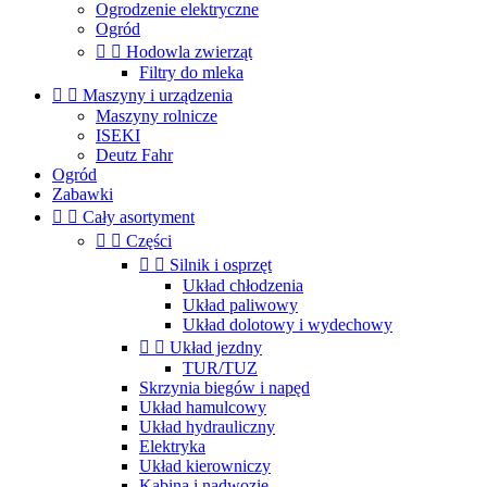
Ogrodzenie elektryczne
Ogród


Hodowla zwierząt
Filtry do mleka


Maszyny i urządzenia
Maszyny rolnicze
ISEKI
Deutz Fahr
Ogród
Zabawki


Cały asortyment


Części


Silnik i osprzęt
Układ chłodzenia
Układ paliwowy
Układ dolotowy i wydechowy


Układ jezdny
TUR/TUZ
Skrzynia biegów i napęd
Układ hamulcowy
Układ hydrauliczny
Elektryka
Układ kierowniczy
Kabina i nadwozie