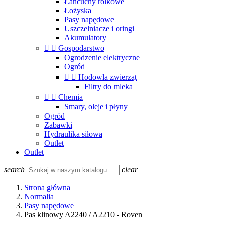
Łańcuchy rolkowe
Łożyska
Pasy napędowe
Uszczelniacze i oringi
Akumulatory


Gospodarstwo
Ogrodzenie elektryczne
Ogród


Hodowla zwierząt
Filtry do mleka


Chemia
Smary, oleje i płyny
Ogród
Zabawki
Hydraulika siłowa
Outlet
Outlet
search
clear
Strona główna
Normalia
Pasy napędowe
Pas klinowy A2240 / A2210 - Roven