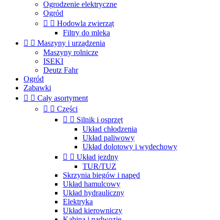
Ogrodzenie elektryczne
Ogród


Hodowla zwierząt
Filtry do mleka


Maszyny i urządzenia
Maszyny rolnicze
ISEKI
Deutz Fahr
Ogród
Zabawki


Cały asortyment


Części


Silnik i osprzęt
Układ chłodzenia
Układ paliwowy
Układ dolotowy i wydechowy


Układ jezdny
TUR/TUZ
Skrzynia biegów i napęd
Układ hamulcowy
Układ hydrauliczny
Elektryka
Układ kierowniczy
Kabina i nadwozie