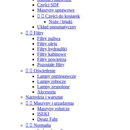
Części SDF
Maszyny uprawowe


Części do kosiarek
Noże / bijaki
Układ pneumatyczny


Filtry
Filtry paliwa
Filtry oleju
Filtry hydrauliki
Filtry kabinowe
Filtry powietrza
Pozostałe filtry


Oświetlenie
Lampy ostrzegawcze
Lampy robocze
Lampy zespolone
Akcesoria
Narzędzia i warsztat


Maszyny i urządzenia
Maszyny rolnicze
ISEKI
Deutz Fahr


Normalia