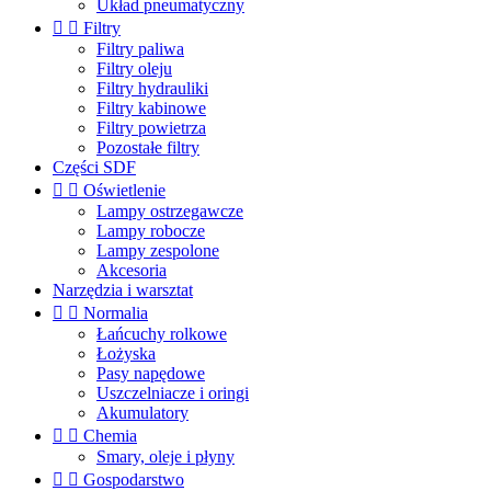
Układ pneumatyczny


Filtry
Filtry paliwa
Filtry oleju
Filtry hydrauliki
Filtry kabinowe
Filtry powietrza
Pozostałe filtry
Części SDF


Oświetlenie
Lampy ostrzegawcze
Lampy robocze
Lampy zespolone
Akcesoria
Narzędzia i warsztat


Normalia
Łańcuchy rolkowe
Łożyska
Pasy napędowe
Uszczelniacze i oringi
Akumulatory


Chemia
Smary, oleje i płyny


Gospodarstwo