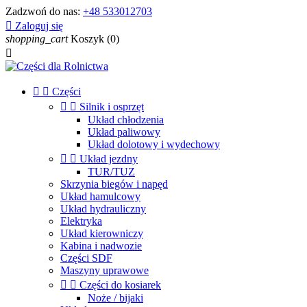
Zadzwoń do nas:
+48 533012703

Zaloguj się
shopping_cart
Koszyk
(0)



Części


Silnik i osprzęt
Układ chłodzenia
Układ paliwowy
Układ dolotowy i wydechowy


Układ jezdny
TUR/TUZ
Skrzynia biegów i napęd
Układ hamulcowy
Układ hydrauliczny
Elektryka
Układ kierowniczy
Kabina i nadwozie
Części SDF
Maszyny uprawowe


Części do kosiarek
Noże / bijaki