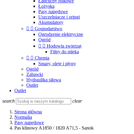
Łańcuchy rolkowe
Łożyska
Pasy napędowe
Uszczelniacze i oringi
Akumulatory


Gospodarstwo
Ogrodzenie elektryczne
Ogród


Hodowla zwierząt
Filtry do mleka


Chemia
Smary, oleje i płyny
Ogród
Zabawki
Hydraulika siłowa
Outlet
Outlet
search
clear
Strona główna
Normalia
Pasy napędowe
Pas klinowy A1850 / 1820 A71,5 - Sanok