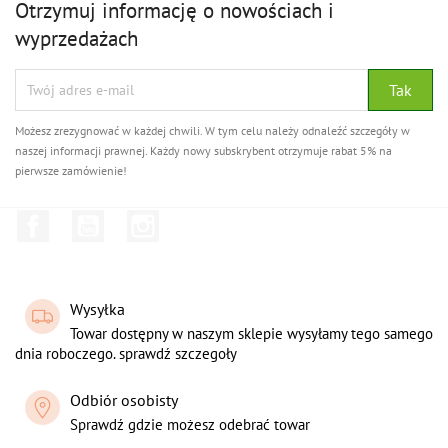
Otrzymuj informację o nowościach i
wyprzedażach
Możesz zrezygnować w każdej chwili. W tym celu należy odnaleźć szczegóły w
naszej informacji prawnej. Każdy nowy subskrybent otrzymuje rabat 5% na
pierwsze zamówienie!
Facebook
YouTube
Instagram
Wysyłka
Towar dostępny w naszym sklepie wysyłamy tego samego
dnia roboczego. sprawdź szczegoły
Odbiór osobisty
Sprawdź gdzie możesz odebrać towar