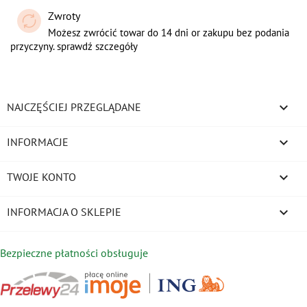
Zwroty
Możesz zwrócić towar do 14 dni or zakupu bez podania
przyczyny. sprawdź szczegóły

NAJCZĘŚCIEJ PRZEGLĄDANE

INFORMACJE

TWOJE KONTO
keyboard_arrow_down
INFORMACJA O SKLEPIE
Bezpieczne płatności obsługuje