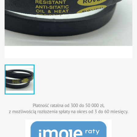
Płatność ratalna od 300 do 50 000 zł,
z możliwością rozłożenia spłaty na okres od 3 do 60 miesięcy.