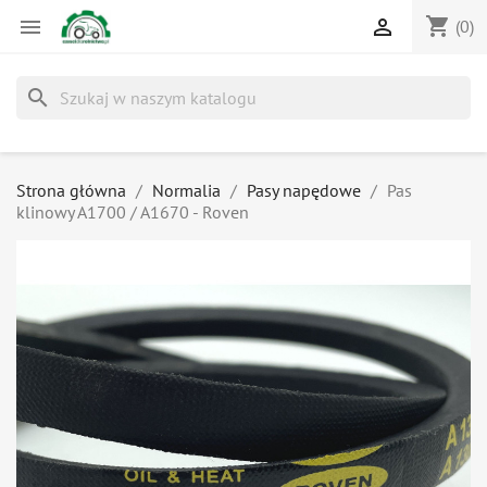
shopping_cart


(0)
search
Strona główna
Normalia
Pasy napędowe
Pas
klinowy A1700 / A1670 - Roven