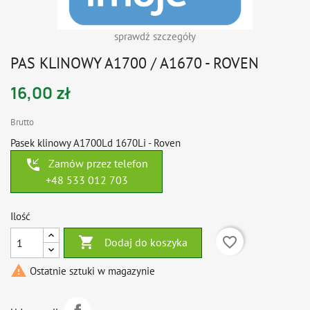
sprawdź szczegóły
PAS KLINOWY A1700 / A1670 - ROVEN
16,00 zł
Brutto
Pasek klinowy A1700Ld 1670Li - Roven
phone_callback
Zamów przez telefon
+48 533 012 703
Ilość

favorite_border
Dodaj do koszyka

Ostatnie sztuki w magazynie