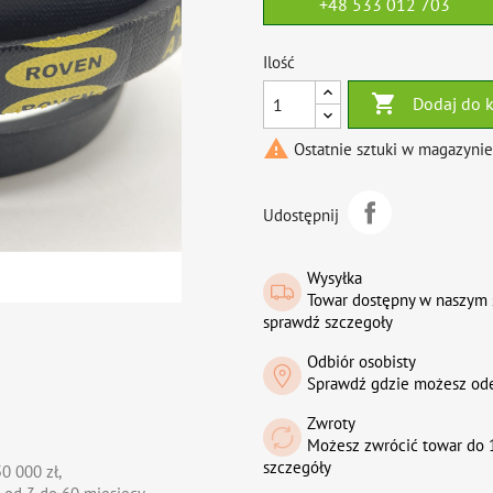
+48 533 012 703
Ilość

Dodaj do 

Ostatnie sztuki w magazynie
Udostępnij
Wysyłka
Towar dostępny w naszym 
sprawdź szczegoły
Odbiór osobisty
Sprawdź gdzie możesz od
Zwroty
Możesz zwrócić towar do 1
szczegóły
0 000 zł,