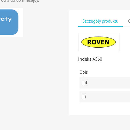
 od 3 do 60 miesięcy.
Szczegóły produktu
O
Indeks
A560
Opis
Ld
Li