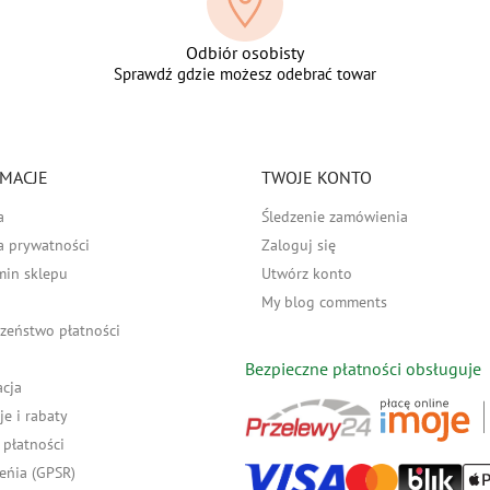
Odbiór osobisty
Sprawdź gdzie możesz odebrać towar
MACJE
TWOJE KONTO
a
Śledzenie zamówienia
a prywatności
Zaloguj się
min sklepu
Utwórz konto
My blog comments
zeństwo płatności
Bezpieczne płatności obsługuje
acja
e i rabaty
płatności
eńia (GPSR)