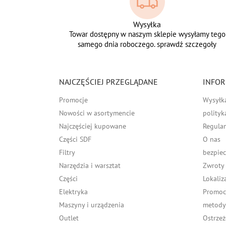
Wysyłka
Towar dostępny w naszym sklepie wysyłamy tego
samego dnia roboczego. sprawdź szczegoły
NAJCZĘŚCIEJ PRZEGLĄDANE
INFOR
Promocje
Wysyłk
Nowości w asortymencie
polityk
Najczęściej kupowane
Regula
Części SDF
O nas
Filtry
bezpiec
Narzędzia i warsztat
Zwroty
Części
Lokaliz
Elektryka
Promocj
Maszyny i urządzenia
metody 
Outlet
Ostrzeż