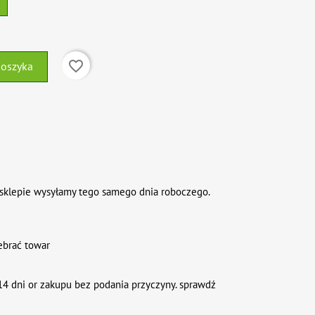
favorite_border
koszyka
sklepie wysyłamy tego samego dnia roboczego.
ebrać towar
4 dni or zakupu bez podania przyczyny. sprawdź