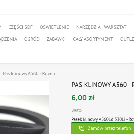
Y
CZĘŚCI SDF
OŚWIETLENIE
NARZĘDZIA I WARSZTAT
ĄDZENIA
OGRÓD
ZABAWKI
CAŁY ASORTYMENT
OUTL
Pas klinowy A560 - Roven
PAS KLINOWY A560 -
6,00 zł
Brutto
Pasek klinowy A560Ld 530Li - R
phone_callback
Zamów przez telefon