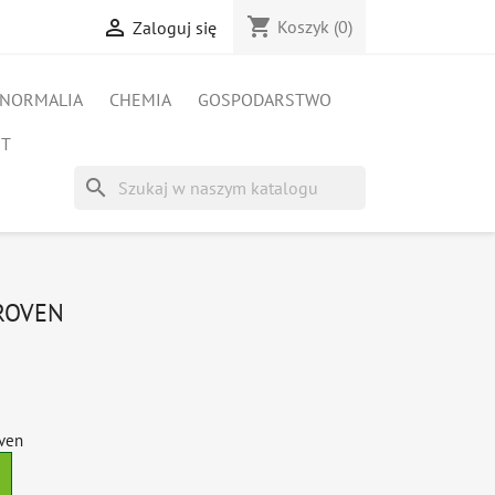
shopping_cart

Koszyk
(0)
Zaloguj się
NORMALIA
CHEMIA
GOSPODARSTWO
ET
search
 ROVEN
oven