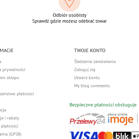
Odbiór osobisty
Sprawdź gdzie możesz odebrać towar
MACJE
TWOJE KONTO
a
Śledzenie zamówienia
a prywatności
Zaloguj się
min sklepu
Utwórz konto
My blog comments
zeństwo płatności
Bezpieczne płatności obsługuje
acja
e i rabaty
płatności
eńia (GPSR)