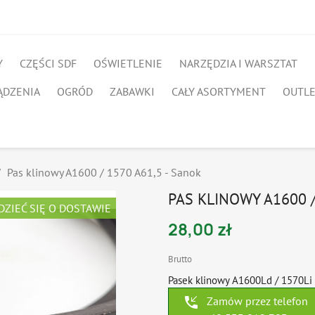
Y
CZĘŚCI SDF
OŚWIETLENIE
NARZĘDZIA I WARSZTAT
ĄDZENIA
OGRÓD
ZABAWKI
CAŁY ASORTYMENT
OUTL
Pas klinowy A1600 / 1570 A61,5 - Sanok
PAS KLINOWY A1600 /
DZIEĆ SIĘ O DOSTAWIE
28,00 zł
Brutto
Pasek klinowy A1600Ld / 1570Li 
phone_callback
Zamów przez telefon