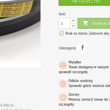
+48 533 012 703
Ilość

Dodaj do 

Brak na stanie, Zadzwoń aby
Udostępnij
Wysyłka
Towar dostępny w naszym 
sprawdź szczegoły
Odbiór osobisty
Sprawdź gdzie możesz od
Zwroty
Możesz zwrócić towar do 1
szczegóły
0 000 zł,