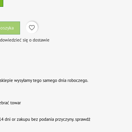
favorite_border
koszyka
 dowiedzieć się o dostawie
sklepie wysyłamy tego samego dnia roboczego.
ebrać towar
4 dni or zakupu bez podania przyczyny. sprawdź