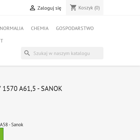
shopping_cart

Koszyk
(0)
Zaloguj się
NORMALIA
CHEMIA
GOSPODARSTWO
ET
search
 1570 A61,5 - SANOK
A58 - Sanok