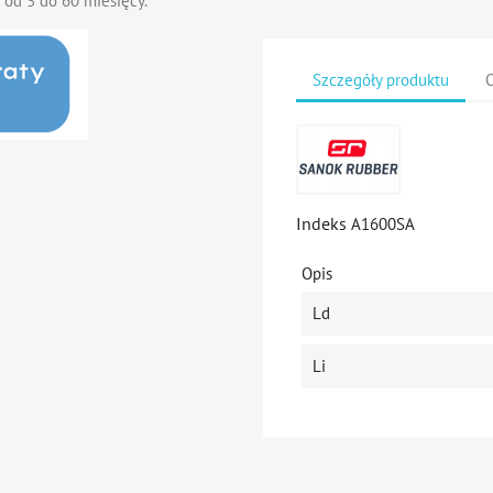
 od 3 do 60 miesięcy.
Szczegóły produktu
O
Indeks
A1600SA
Opis
Ld
Li