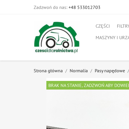
Zadzwoń do nas:
+48 533012703
CZĘŚCI
FILTR
MASZYNY I URZ
Strona główna
Normalia
Pasy napędowe
BRAK NA STANIE, ZADZWOŃ ABY DOWIE