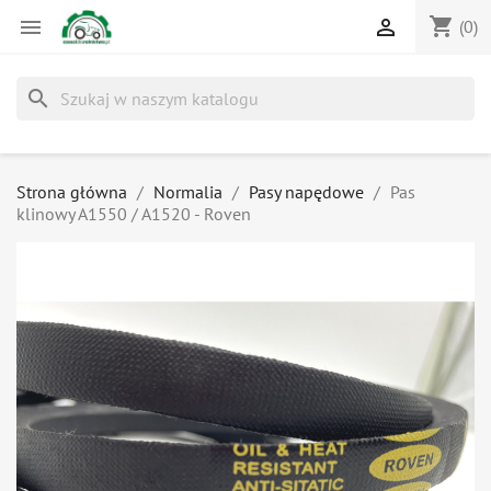
shopping_cart


(0)
search
Strona główna
Normalia
Pasy napędowe
Pas
klinowy A1550 / A1520 - Roven