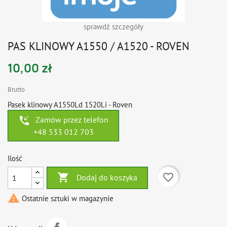
sprawdź szczegóły
PAS KLINOWY A1550 / A1520 - ROVEN
10,00 zł
Brutto
Pasek klinowy A1550Ld 1520Li - Roven
phone_callback
Zamów przez telefon
+48 533 012 703
Ilość

favorite_border
Dodaj do koszyka

Ostatnie sztuki w magazynie