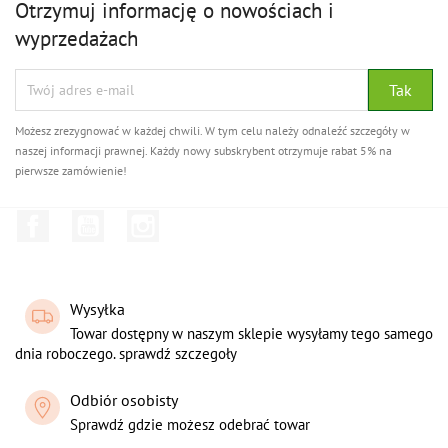
Otrzymuj informację o nowościach i
wyprzedażach
Możesz zrezygnować w każdej chwili. W tym celu należy odnaleźć szczegóły w
naszej informacji prawnej. Każdy nowy subskrybent otrzymuje rabat 5% na
pierwsze zamówienie!
Facebook
YouTube
Instagram
Wysyłka
Towar dostępny w naszym sklepie wysyłamy tego samego
dnia roboczego. sprawdź szczegoły
Odbiór osobisty
Sprawdź gdzie możesz odebrać towar