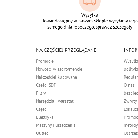
Wysyłka
Towar dostępny w naszym sklepie wysyłamy tego
samego dnia roboczego. sprawdź szczegoły
NAJCZĘŚCIEJ PRZEGLĄDANE
INFOR
Promocje
Wysyłk
Nowości w asortymencie
polityk
Najczęściej kupowane
Regula
Części SDF
O nas
Filtry
bezpiec
Narzędzia i warsztat
Zwroty
Części
Lokaliz
Elektryka
Promocj
Maszyny i urządzenia
metody 
Outlet
Ostrzeż