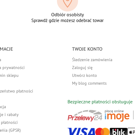
Odbiór osobisty
Sprawdź gdzie możesz odebrać towar
MACJE
TWOJE KONTO
a
Śledzenie zamówienia
a prywatności
Zaloguj się
min sklepu
Utwórz konto
My blog comments
zeństwo płatności
Bezpieczne płatności obsługuje
acja
e i rabaty
płatności
eńia (GPSR)