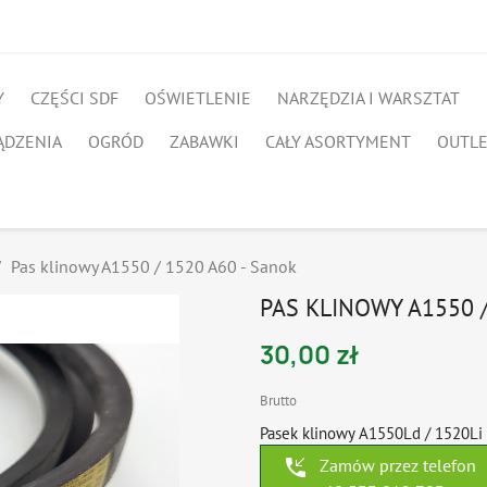
Y
CZĘŚCI SDF
OŚWIETLENIE
NARZĘDZIA I WARSZTAT
ĄDZENIA
OGRÓD
ZABAWKI
CAŁY ASORTYMENT
OUTL
Pas klinowy A1550 / 1520 A60 - Sanok
PAS KLINOWY A1550 /
30,00 zł
Brutto
Pasek klinowy A1550Ld / 1520Li 
phone_callback
Zamów przez telefon