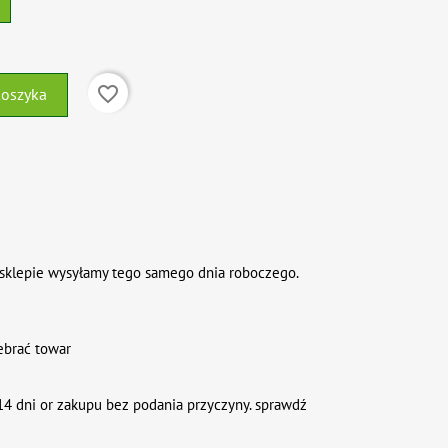
favorite_border
koszyka
sklepie wysyłamy tego samego dnia roboczego.
ebrać towar
4 dni or zakupu bez podania przyczyny. sprawdź