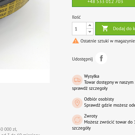
+48 533 012 703
Ilość

Dodaj do 

Ostatnie sztuki w magazynie
Udostępnij
Wysyłka
Towar dostępny w naszym 
sprawdź szczegoły
Odbiór osobisty
Sprawdź gdzie możesz od
Zwroty
Możesz zwrócić towar do 1
szczegóły
0 000 zł,