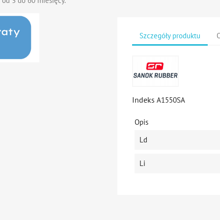
 od 3 do 60 miesięcy.
Szczegóły produktu
O
Indeks
A1550SA
Opis
Ld
Li