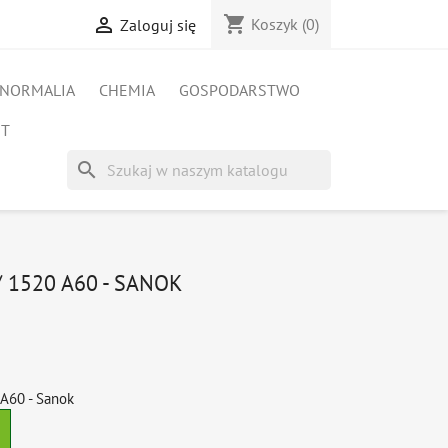
shopping_cart

Koszyk
(0)
Zaloguj się
NORMALIA
CHEMIA
GOSPODARSTWO
ET
search
 1520 A60 - SANOK
A60 - Sanok