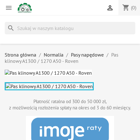
shopping_cart


(0)
search
Strona główna
Normalia
Pasy napędowe
Pas
klinowy A1300 / 1270 A50 - Roven
Płatność ratalna od 300 do 50 000 zł,
z możliwością rozłożenia spłaty na okres od 3 do 60 miesięcy.