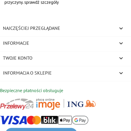
przyczyny. sprawdź szczegóły

NAJCZĘŚCIEJ PRZEGLĄDANE

INFORMACJE

TWOJE KONTO
keyboard_arrow_down
INFORMACJA O SKLEPIE
Bezpieczne płatności obsługuje