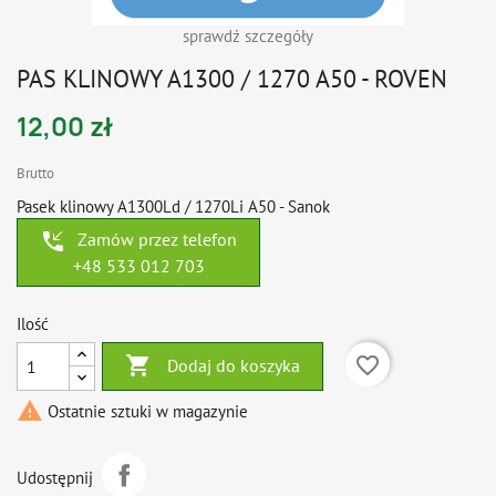
sprawdź szczegóły
PAS KLINOWY A1300 / 1270 A50 - ROVEN
12,00 zł
Brutto
Pasek klinowy A1300Ld / 1270Li A50 - Sanok
phone_callback
Zamów przez telefon
+48 533 012 703
Ilość

favorite_border
Dodaj do koszyka

Ostatnie sztuki w magazynie
Udostępnij