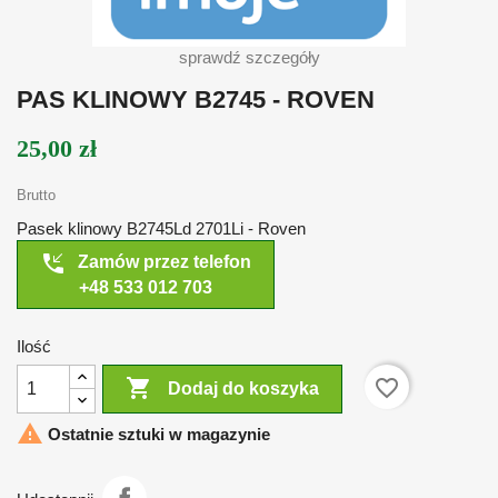
sprawdź szczegóły
PAS KLINOWY B2745 - ROVEN
25,00 zł
Brutto
Pasek klinowy B2745Ld 2701Li - Roven
phone_callback
Zamów przez telefon
+48 533 012 703
Ilość

favorite_border
Dodaj do koszyka

Ostatnie sztuki w magazynie