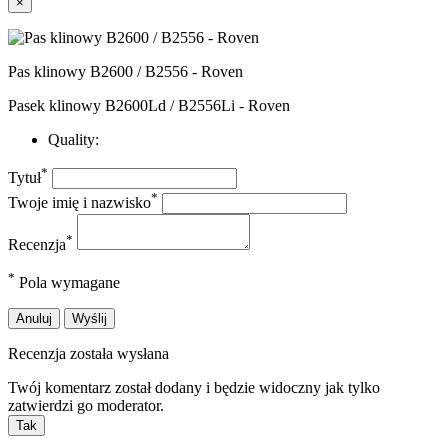
×
Pas klinowy B2600 / B2556 - Roven
Pasek klinowy B2600Ld / B2556Li - Roven
Quality:
*
Tytuł
*
Twoje imię i nazwisko
*
Recenzja
*
Pola wymagane
Anuluj
Wyślij
Recenzja została wysłana
Twój komentarz został dodany i będzie widoczny jak tylko
zatwierdzi go moderator.
Tak