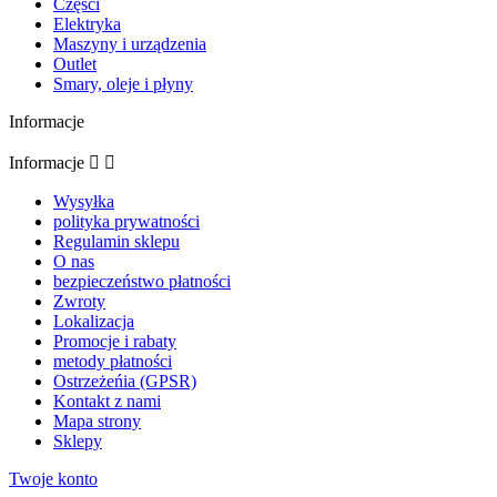
Części
Elektryka
Maszyny i urządzenia
Outlet
Smary, oleje i płyny
Informacje
Informacje


Wysyłka
polityka prywatności
Regulamin sklepu
O nas
bezpieczeństwo płatności
Zwroty
Lokalizacja
Promocje i rabaty
metody płatności
Ostrzeżeńia (GPSR)
Kontakt z nami
Mapa strony
Sklepy
Twoje konto