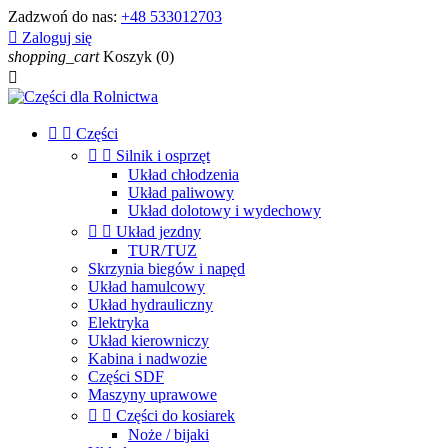
Zadzwoń do nas:
+48 533012703

Zaloguj się
shopping_cart
Koszyk
(0)



Części


Silnik i osprzęt
Układ chłodzenia
Układ paliwowy
Układ dolotowy i wydechowy


Układ jezdny
TUR/TUZ
Skrzynia biegów i napęd
Układ hamulcowy
Układ hydrauliczny
Elektryka
Układ kierowniczy
Kabina i nadwozie
Części SDF
Maszyny uprawowe


Części do kosiarek
Noże / bijaki