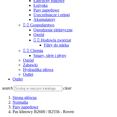
Łańcuchy rolkowe
Łożyska
Pasy napędowe
Uszczelniacze i oringi
Akumulatory


Gospodarstwo
Ogrodzenie elektryczne
Ogród


Hodowla zwierząt
Filtry do mleka


Chemia
Smary, oleje i płyny
Ogród
Zabawki
Hydraulika siłowa
Outlet
Outlet
search
clear
Strona główna
Normalia
Pasy napędowe
Pas klinowy B2600 / B2556 - Roven