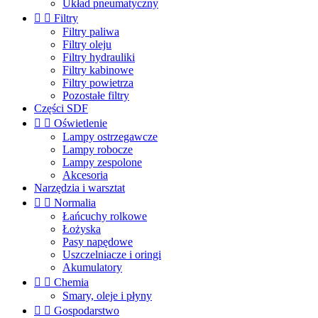
Układ pneumatyczny


Filtry
Filtry paliwa
Filtry oleju
Filtry hydrauliki
Filtry kabinowe
Filtry powietrza
Pozostałe filtry
Części SDF


Oświetlenie
Lampy ostrzegawcze
Lampy robocze
Lampy zespolone
Akcesoria
Narzędzia i warsztat


Normalia
Łańcuchy rolkowe
Łożyska
Pasy napędowe
Uszczelniacze i oringi
Akumulatory


Chemia
Smary, oleje i płyny


Gospodarstwo