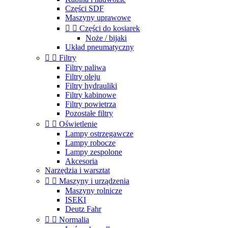
Części SDF
Maszyny uprawowe


Części do kosiarek
Noże / bijaki
Układ pneumatyczny


Filtry
Filtry paliwa
Filtry oleju
Filtry hydrauliki
Filtry kabinowe
Filtry powietrza
Pozostałe filtry


Oświetlenie
Lampy ostrzegawcze
Lampy robocze
Lampy zespolone
Akcesoria
Narzędzia i warsztat


Maszyny i urządzenia
Maszyny rolnicze
ISEKI
Deutz Fahr


Normalia