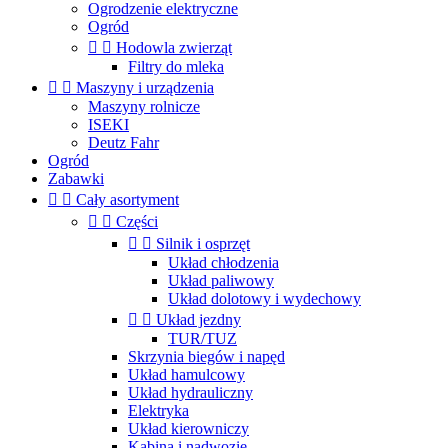
Ogrodzenie elektryczne
Ogród


Hodowla zwierząt
Filtry do mleka


Maszyny i urządzenia
Maszyny rolnicze
ISEKI
Deutz Fahr
Ogród
Zabawki


Cały asortyment


Części


Silnik i osprzęt
Układ chłodzenia
Układ paliwowy
Układ dolotowy i wydechowy


Układ jezdny
TUR/TUZ
Skrzynia biegów i napęd
Układ hamulcowy
Układ hydrauliczny
Elektryka
Układ kierowniczy
Kabina i nadwozie