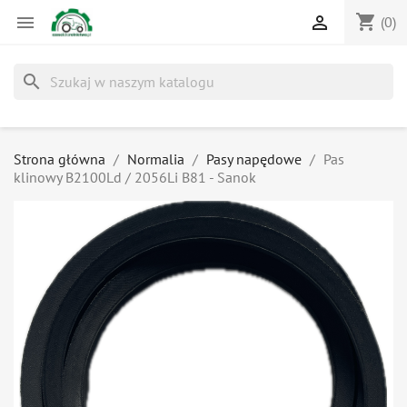
shopping_cart


(0)
search
Strona główna
Normalia
Pasy napędowe
Pas
klinowy B2100Ld / 2056Li B81 - Sanok