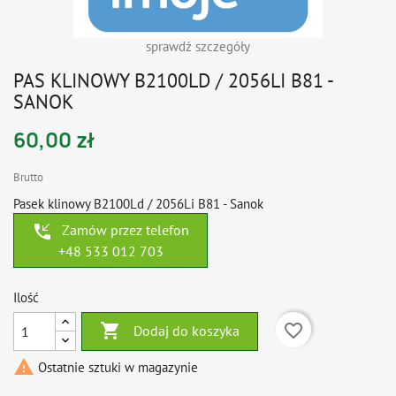
sprawdź szczegóły
PAS KLINOWY B2100LD / 2056LI B81 -
SANOK
60,00 zł
Brutto
Pasek klinowy B2100Ld / 2056Li B81 - Sanok
phone_callback
Zamów przez telefon
+48 533 012 703
Ilość

favorite_border
Dodaj do koszyka

Ostatnie sztuki w magazynie