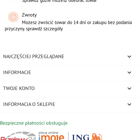
Sprawdź gdzie możesz odebrać towar
Zwroty
Możesz zwrócić towar do 14 dni or zakupu bez podania
przyczyny. sprawdź szczegóły

NAJCZĘŚCIEJ PRZEGLĄDANE

INFORMACJE

TWOJE KONTO
keyboard_arrow_down
INFORMACJA O SKLEPIE
Bezpieczne płatności obsługuje