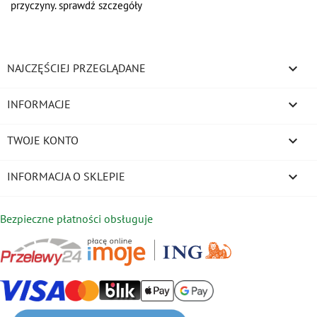
przyczyny. sprawdź szczegóły

NAJCZĘŚCIEJ PRZEGLĄDANE

INFORMACJE

TWOJE KONTO
keyboard_arrow_down
INFORMACJA O SKLEPIE
Bezpieczne płatności obsługuje