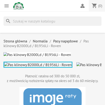
shopping_cart


(0)
search
Strona główna
Normalia
Pasy napędowe
Pas
klinowy B2000Ld / B1956Li - Roven
Płatność ratalna od 300 do 50 000 zł,
z możliwością rozłożenia spłaty na okres od 3 do 60 miesięcy.