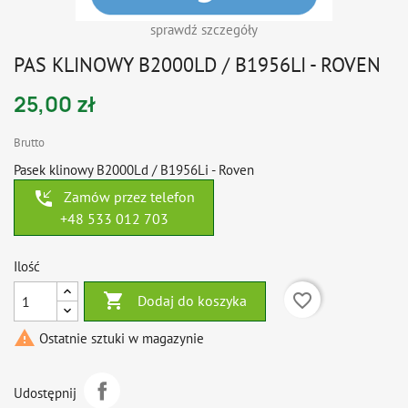
sprawdź szczegóły
PAS KLINOWY B2000LD / B1956LI - ROVEN
25,00 zł
Brutto
Pasek klinowy B2000Ld / B1956Li - Roven
phone_callback
Zamów przez telefon
+48 533 012 703
Ilość

favorite_border
Dodaj do koszyka

Ostatnie sztuki w magazynie
Udostępnij