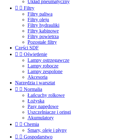
Układ pneumatyczny


Filtry
Filtry paliwa
Filtry oleju
Filtry hydrauliki
Filtry kabinowe
Filtry powietrza
Pozostałe filtry
Części SDF


Oświetlenie
Lampy ostrzegawcze
Lampy robocze
Lampy zespolone
Akcesoria
Narzędzia i warsztat


Normalia
Łańcuchy rolkowe
Łożyska
Pasy napędowe
Uszczelniacze i oringi
Akumulatory


Chemia
Smary, oleje i płyny


Gospodarstwo