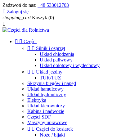
Zadzwoń do nas:
+48 533012703

Zaloguj się
shopping_cart
Koszyk
(0)



Części


Silnik i osprzęt
Układ chłodzenia
Układ paliwowy
Układ dolotowy i wydechowy


Układ jezdny
TUR/TUZ
Skrzynia biegów i napęd
Układ hamulcowy
Układ hydrauliczny
Elektryka
Układ kierowniczy
Kabina i nadwozie
Części SDF
Maszyny uprawowe


Części do kosiarek
Noże / bijaki