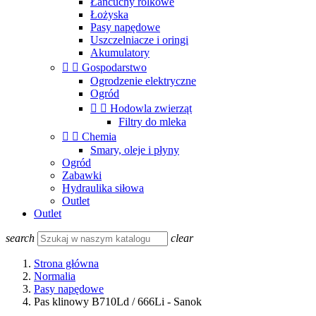
Łańcuchy rolkowe
Łożyska
Pasy napędowe
Uszczelniacze i oringi
Akumulatory


Gospodarstwo
Ogrodzenie elektryczne
Ogród


Hodowla zwierząt
Filtry do mleka


Chemia
Smary, oleje i płyny
Ogród
Zabawki
Hydraulika siłowa
Outlet
Outlet
search
clear
Strona główna
Normalia
Pasy napędowe
Pas klinowy B710Ld / 666Li - Sanok