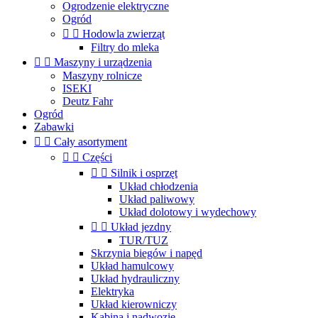
Ogrodzenie elektryczne
Ogród


Hodowla zwierząt
Filtry do mleka


Maszyny i urządzenia
Maszyny rolnicze
ISEKI
Deutz Fahr
Ogród
Zabawki


Cały asortyment


Części


Silnik i osprzęt
Układ chłodzenia
Układ paliwowy
Układ dolotowy i wydechowy


Układ jezdny
TUR/TUZ
Skrzynia biegów i napęd
Układ hamulcowy
Układ hydrauliczny
Elektryka
Układ kierowniczy
Kabina i nadwozie