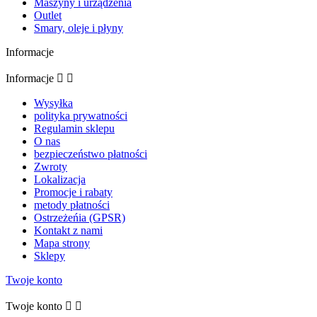
Maszyny i urządzenia
Outlet
Smary, oleje i płyny
Informacje
Informacje


Wysyłka
polityka prywatności
Regulamin sklepu
O nas
bezpieczeństwo płatności
Zwroty
Lokalizacja
Promocje i rabaty
metody płatności
Ostrzeżeńia (GPSR)
Kontakt z nami
Mapa strony
Sklepy
Twoje konto
Twoje konto

