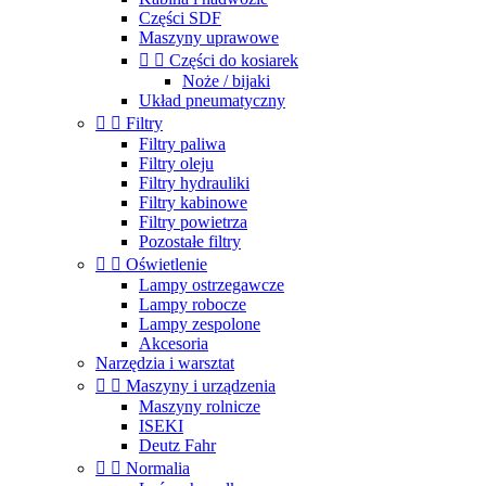
Części SDF
Maszyny uprawowe


Części do kosiarek
Noże / bijaki
Układ pneumatyczny


Filtry
Filtry paliwa
Filtry oleju
Filtry hydrauliki
Filtry kabinowe
Filtry powietrza
Pozostałe filtry


Oświetlenie
Lampy ostrzegawcze
Lampy robocze
Lampy zespolone
Akcesoria
Narzędzia i warsztat


Maszyny i urządzenia
Maszyny rolnicze
ISEKI
Deutz Fahr


Normalia