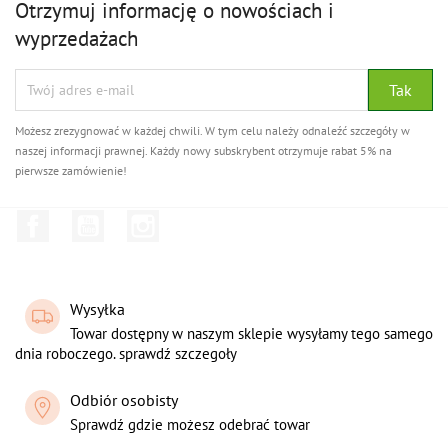
Otrzymuj informację o nowościach i
wyprzedażach
Możesz zrezygnować w każdej chwili. W tym celu należy odnaleźć szczegóły w
naszej informacji prawnej. Każdy nowy subskrybent otrzymuje rabat 5% na
pierwsze zamówienie!
Facebook
YouTube
Instagram
Wysyłka
Towar dostępny w naszym sklepie wysyłamy tego samego
dnia roboczego. sprawdź szczegoły
Odbiór osobisty
Sprawdź gdzie możesz odebrać towar