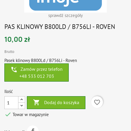
sprawdź szczegóły
PAS KLINOWY B800LD / B756LI - ROVEN
10,00 zł
Brutto
Pasek klinowy B800Ld / B756Li - Roven
phone_callback
Zamów przez telefon
+48 533 012 703
Ilość

favorite_border
Dodaj do koszyka

Towar w magazynie