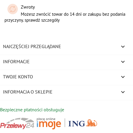
Zwroty
Możesz zwrócić towar do 14 dni or zakupu bez podania
przyczyny. sprawdź szczegóły

NAJCZĘŚCIEJ PRZEGLĄDANE

INFORMACJE

TWOJE KONTO
keyboard_arrow_down
INFORMACJA O SKLEPIE
Bezpieczne płatności obsługuje